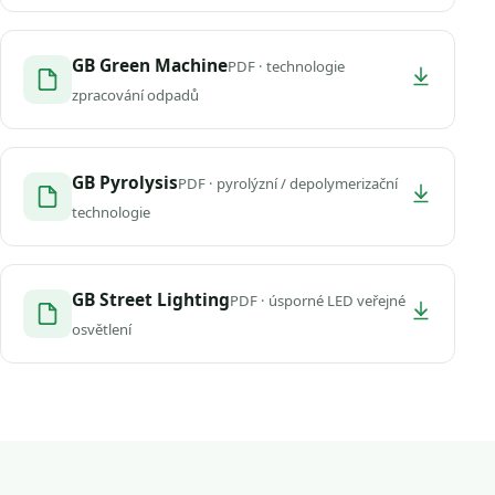
GB Green Machine
PDF · technologie
zpracování odpadů
GB Pyrolysis
PDF · pyrolýzní / depolymerizační
technologie
GB Street Lighting
PDF · úsporné LED veřejné
osvětlení