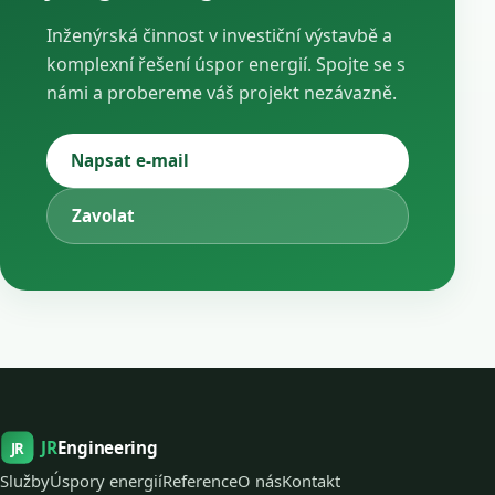
Inženýrská činnost v investiční výstavbě a
komplexní řešení úspor energií. Spojte se s
námi a probereme váš projekt nezávazně.
Napsat e-mail
Zavolat
JR
Engineering
JR
Služby
Úspory energií
Reference
O nás
Kontakt