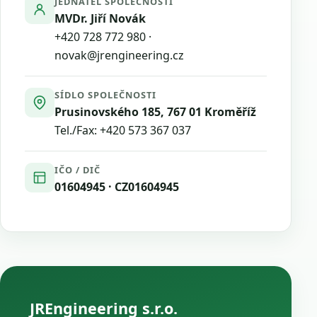
JEDNATEL SPOLEČNOSTI
MVDr. Jiří Novák
+420 728 772 980
·
novak@jrengineering.cz
SÍDLO SPOLEČNOSTI
Prusinovského 185, 767 01 Kroměříž
Tel./Fax:
+420 573 367 037
IČO / DIČ
01604945 · CZ01604945
JREngineering s.r.o.