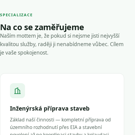
SPECIALIZACE
Na co se zaměřujeme
Naším mottem je, že pokud si nejsme jisti nejvyšší
kvalitou služby, raději ji nenabídneme vůbec. Cílem
je vaše spokojenost.
Inženýrská příprava staveb
Základ naší činnosti — kompletní příprava od
územního rozhodnutí přes EIA a stavební
povolení až po koordinaci stavby a kolaudaci.