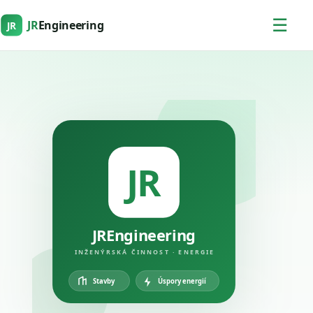
☰
JR
Engineering
JR
JR
JREngineering
INŽENÝRSKÁ ČINNOST · ENERGIE
Úspory energií
Stavby