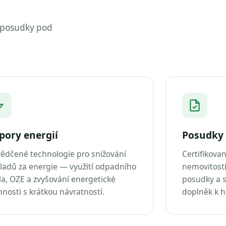
 posudky pod
pory energií
Posudky 
ědčené technologie pro snižování
Certifikova
ladů za energie — využití odpadního
nemovitostí
la, OZE a zvyšování energetické
posudky a s
nnosti s krátkou návratností.
doplněk k 