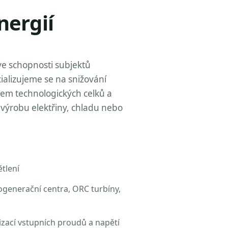
nergií
ve schopnosti subjektů
ializujeme se na snižování
zem technologických celků a
výrobu elektřiny, chladu nebo
tlení
ogenerační centra, ORC turbíny,
izací vstupních proudů a napětí