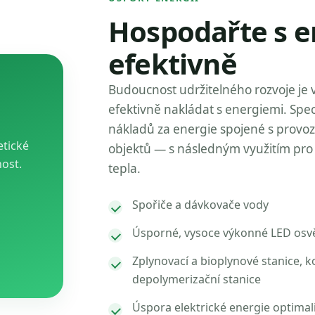
Hospodařte s e
efektivně
Budoucnost udržitelného rozvoje je 
efektivně nakládat s energiemi. Spec
nákladů za energie spojené s provo
etické
objektů — s následným využitím pro 
nost.
tepla.
Spořiče a dávkovače vody
Úsporné, vysoce výkonné LED osvě
Zplynovací a bioplynové stanice, k
depolymerizační stanice
Úspora elektrické energie optimal