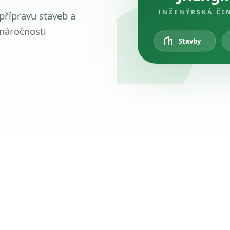
INŽENÝRSKÁ ČI
 přípravu staveb a
 náročnosti
Stavby