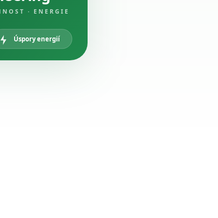
NNOST · ENERGIE
Úspory energií