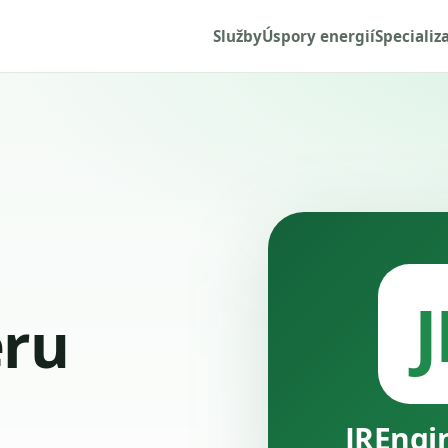
Služby
Úspory energií
Specializ
J
ru
JREngi