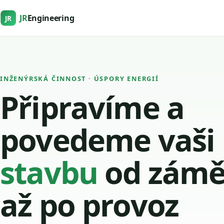
JR
Engineering
JR
INŽENÝRSKÁ ČINNOST · ÚSPORY ENERGIÍ
Připravíme a
povedeme vaši
stavbu
od zámě
až po provoz