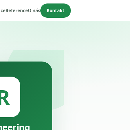
ace
Reference
O nás
Kontakt
R
neering