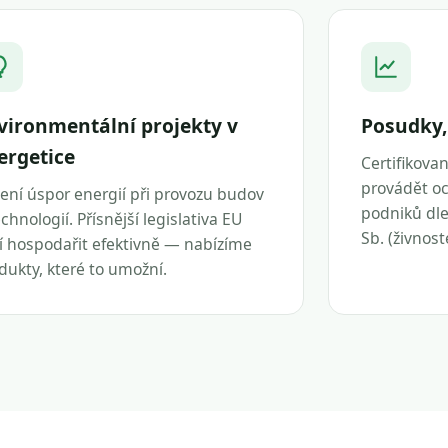
vironmentální projekty v
Posudky,
ergetice
Certifikova
provádět oc
ení úspor energií při provozu budov
podniků dle 
echnologií. Přísnější legislativa EU
Sb. (živnos
í hospodařit efektivně — nabízíme
dukty, které to umožní.