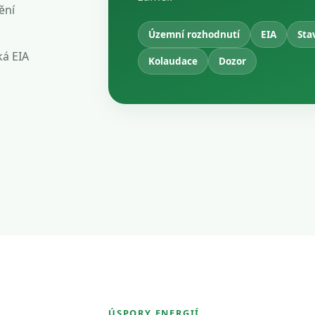
ění
Územní rozhodnutí
EIA
Sta
ká EIA
Kolaudace
Dozor
ÚSPORY ENERGIÍ