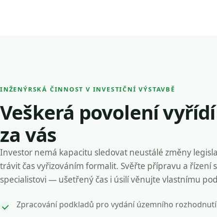
INŽENÝRSKÁ ČINNOST V INVESTIČNÍ VÝSTAVBĚ
Veškerá povolení vyříd
za vás
Investor nemá kapacitu sledovat neustálé změny legisla
trávit čas vyřizováním formalit. Svěřte přípravu a řízení 
specialistovi — ušetřený čas i úsilí věnujte vlastnímu po
Zpracování podkladů pro vydání územního rozhodnutí