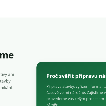
íme
tivy ani
Proč svěřit přípravu n
stavby
Příprava stavby, vyřízení formalit
dnikání.
časově velmi náročné. Zajistíme 
provedeme vás celým procesem — 
záměr.