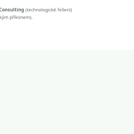
Consulting
(technologické řešení)
zkým příkonem).