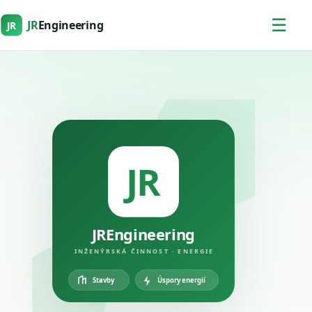
☰
JR
Engineering
JR
JR
JREngineering
INŽENÝRSKÁ ČINNOST · ENERGIE
Úspory energií
Stavby