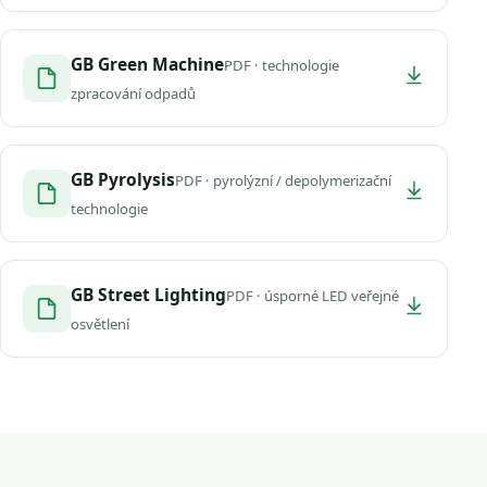
GB Green Machine
PDF · technologie
zpracování odpadů
GB Pyrolysis
PDF · pyrolýzní / depolymerizační
technologie
GB Street Lighting
PDF · úsporné LED veřejné
osvětlení