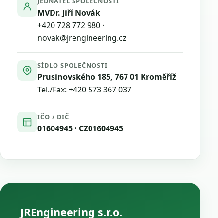
JEDNATEL SPOLEČNOSTI
MVDr. Jiří Novák
+420 728 772 980
·
novak@jrengineering.cz
SÍDLO SPOLEČNOSTI
Prusinovského 185, 767 01 Kroměříž
Tel./Fax:
+420 573 367 037
IČO / DIČ
01604945 · CZ01604945
JREngineering s.r.o.