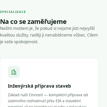
SPECIALIZACE
Na co se zaměřujeme
Naším mottem je, že pokud si nejsme jisti nejvyšší
kvalitou služby, raději ji nenabídneme vůbec. Cílem
je vaše spokojenost.
Inženýrská příprava staveb
Základ naší činnosti — kompletní příprava od
územního rozhodnutí přes EIA a stavební
povolení až po koordinaci stavby a kolaudaci.