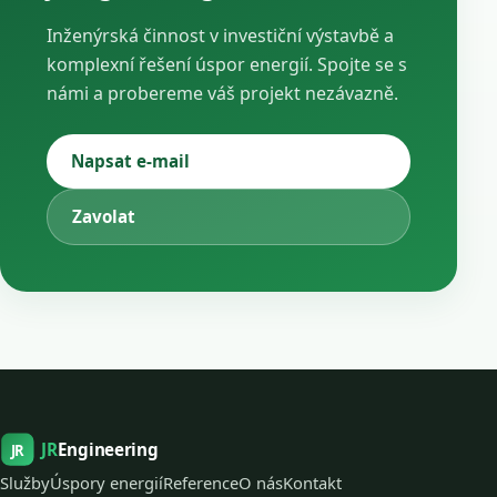
Inženýrská činnost v investiční výstavbě a
komplexní řešení úspor energií. Spojte se s
námi a probereme váš projekt nezávazně.
Napsat e-mail
Zavolat
JR
Engineering
JR
Služby
Úspory energií
Reference
O nás
Kontakt