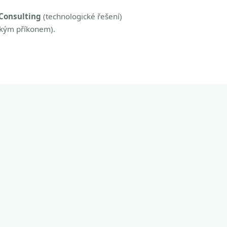
Consulting
(technologické řešení)
zkým příkonem).