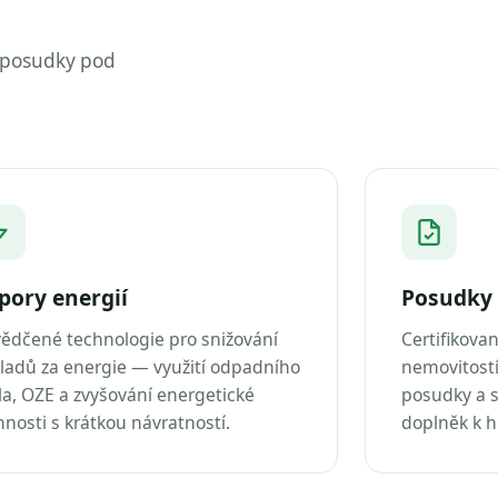
 posudky pod
pory energií
Posudky 
ědčené technologie pro snižování
Certifikova
ladů za energie — využití odpadního
nemovitostí
la, OZE a zvyšování energetické
posudky a s
nnosti s krátkou návratností.
doplněk k 