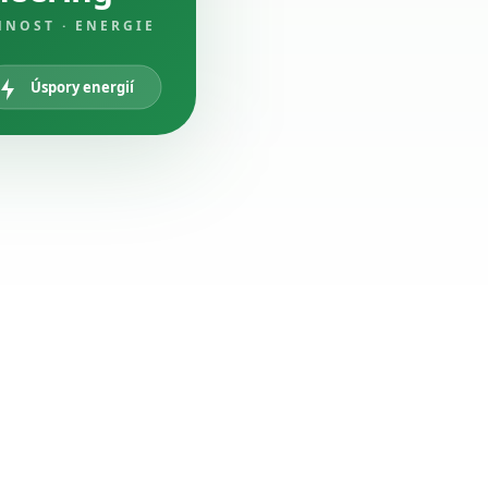
NNOST · ENERGIE
Úspory energií