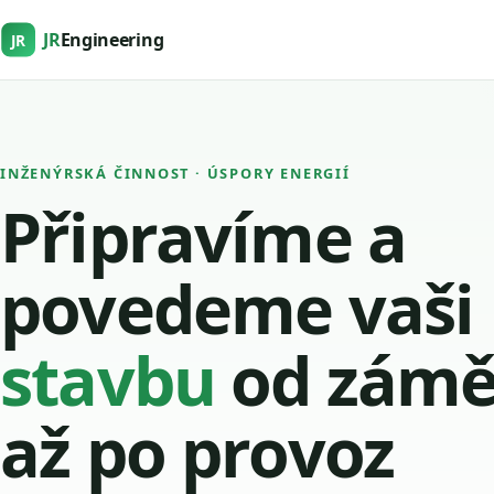
JR
Engineering
JR
INŽENÝRSKÁ ČINNOST · ÚSPORY ENERGIÍ
Připravíme a
povedeme vaši
stavbu
od zámě
až po provoz