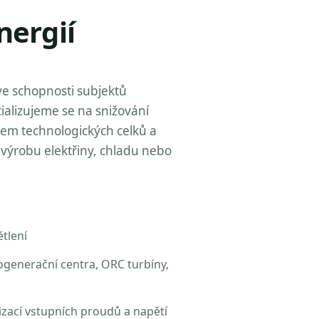
nergií
ve schopnosti subjektů
ializujeme se na snižování
zem technologických celků a
výrobu elektřiny, chladu nebo
tlení
ogenerační centra, ORC turbíny,
izací vstupních proudů a napětí