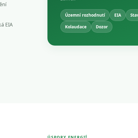
ění
Územní rozhodnutí
EIA
Sta
ká EIA
Kolaudace
Dozor
ÚSPORY ENERGIÍ