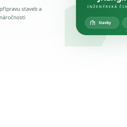
INŽENÝRSKÁ ČI
 přípravu staveb a
 náročnosti
Stavby