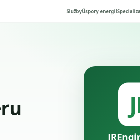
Služby
Úspory energií
Specializ
J
ru
JREngi