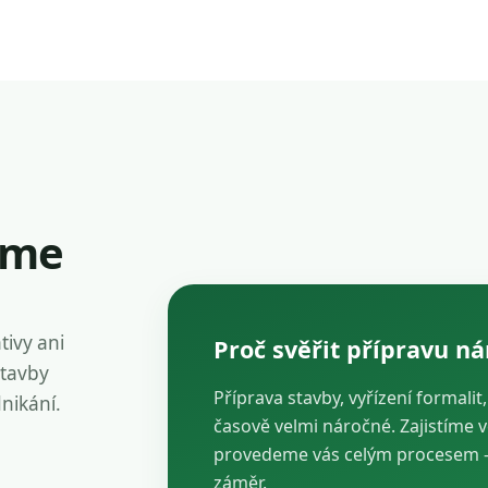
íme
tivy ani
Proč svěřit přípravu n
stavby
Příprava stavby, vyřízení formalit
dnikání.
časově velmi náročné. Zajistíme 
provedeme vás celým procesem — 
záměr.