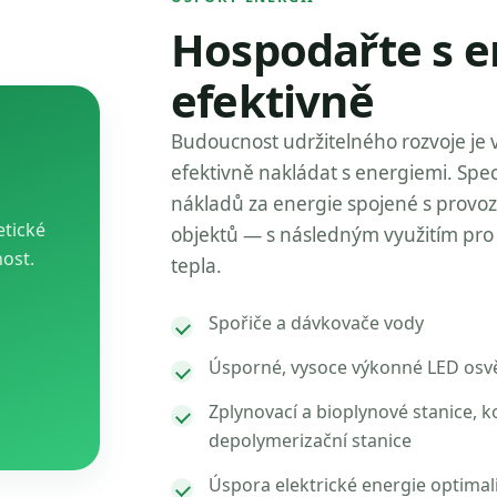
Hospodařte s e
efektivně
Budoucnost udržitelného rozvoje je 
efektivně nakládat s energiemi. Spec
nákladů za energie spojené s provo
etické
objektů — s následným využitím pro 
nost.
tepla.
Spořiče a dávkovače vody
Úsporné, vysoce výkonné LED osvě
Zplynovací a bioplynové stanice, k
depolymerizační stanice
Úspora elektrické energie optimal