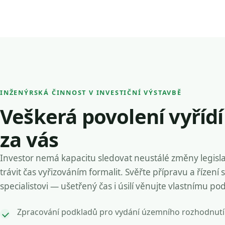
INŽENÝRSKÁ ČINNOST V INVESTIČNÍ VÝSTAVBĚ
Veškerá povolení vyříd
za vás
Investor nemá kapacitu sledovat neustálé změny legisla
trávit čas vyřizováním formalit. Svěřte přípravu a řízení 
specialistovi — ušetřený čas i úsilí věnujte vlastnímu po
Zpracování podkladů pro vydání územního rozhodnutí