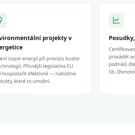
vironmentální projekty v
Posudky,
ergetice
Certifikova
provádět oc
ení úspor energií při provozu budov
podniků dle 
echnologií. Přísnější legislativa EU
Sb. (živnos
í hospodařit efektivně — nabízíme
dukty, které to umožní.