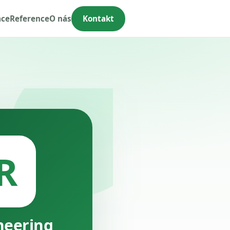
ace
Reference
O nás
Kontakt
R
neering