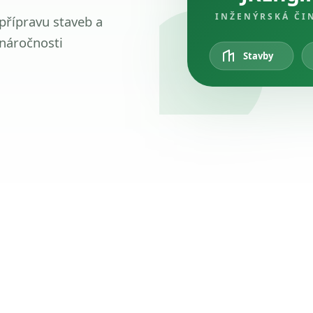
INŽENÝRSKÁ ČI
 přípravu staveb a
 náročnosti
Stavby