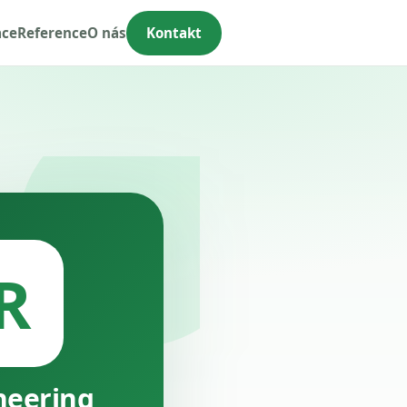
ace
Reference
O nás
Kontakt
R
neering