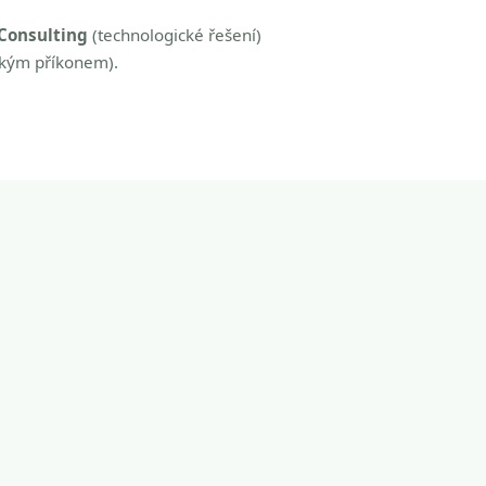
Consulting
(technologické řešení)
zkým příkonem).