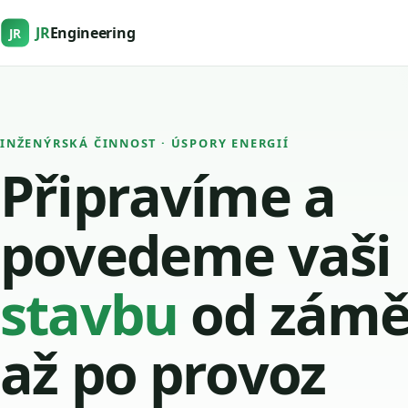
JR
Engineering
JR
INŽENÝRSKÁ ČINNOST · ÚSPORY ENERGIÍ
Připravíme a
povedeme vaši
stavbu
od zámě
až po provoz