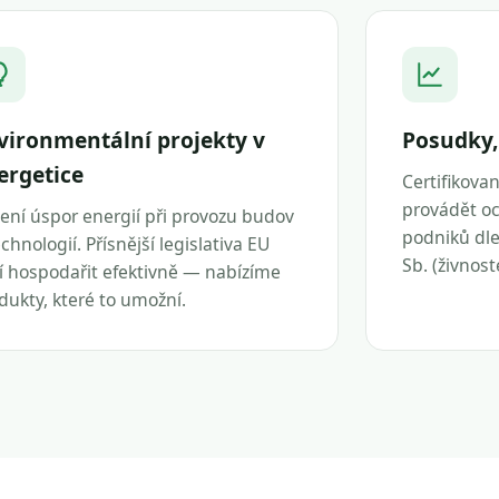
vironmentální projekty v
Posudky,
ergetice
Certifikova
provádět oc
ení úspor energií při provozu budov
podniků dle 
echnologií. Přísnější legislativa EU
Sb. (živnos
í hospodařit efektivně — nabízíme
dukty, které to umožní.