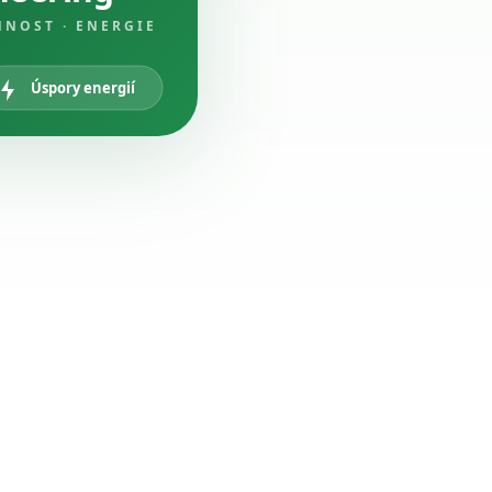
NNOST · ENERGIE
Úspory energií