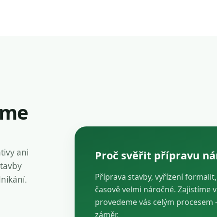
íme
tivy ani
Proč svěřit přípravu n
stavby
Příprava stavby, vyřízení formalit
dnikání.
časově velmi náročné. Zajistíme 
provedeme vás celým procesem — 
záměr.