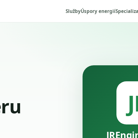
Služby
Úspory energií
Specializ
J
ru
JREngi