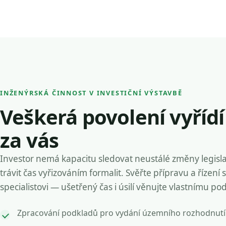
INŽENÝRSKÁ ČINNOST V INVESTIČNÍ VÝSTAVBĚ
Veškerá povolení vyříd
za vás
Investor nemá kapacitu sledovat neustálé změny legisla
trávit čas vyřizováním formalit. Svěřte přípravu a řízení 
specialistovi — ušetřený čas i úsilí věnujte vlastnímu po
Zpracování podkladů pro vydání územního rozhodnutí