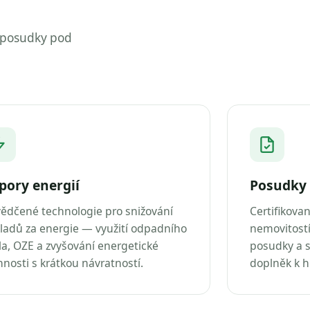
 posudky pod
pory energií
Posudky 
ědčené technologie pro snižování
Certifikova
ladů za energie — využití odpadního
nemovitostí
la, OZE a zvyšování energetické
posudky a s
nnosti s krátkou návratností.
doplněk k 