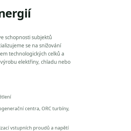
nergií
ve schopnosti subjektů
ializujeme se na snižování
zem technologických celků a
výrobu elektřiny, chladu nebo
tlení
ogenerační centra, ORC turbíny,
izací vstupních proudů a napětí