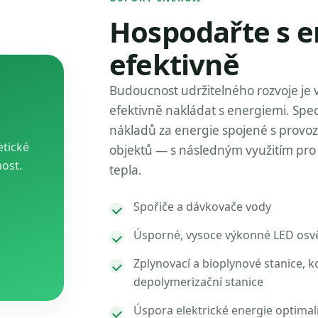
Hospodařte s e
efektivně
Budoucnost udržitelného rozvoje je 
efektivně nakládat s energiemi. Spec
nákladů za energie spojené s provo
etické
objektů — s následným využitím pro 
nost.
tepla.
Spořiče a dávkovače vody
Úsporné, vysoce výkonné LED osvě
Zplynovací a bioplynové stanice, k
depolymerizační stanice
Úspora elektrické energie optimal