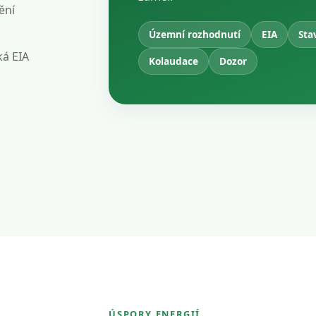
ění
Územní rozhodnutí
EIA
Sta
ká EIA
Kolaudace
Dozor
ÚSPORY ENERGIÍ