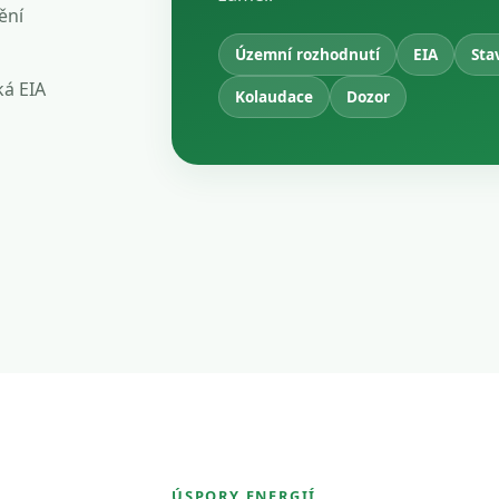
ění
Územní rozhodnutí
EIA
Sta
ká EIA
Kolaudace
Dozor
ÚSPORY ENERGIÍ