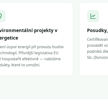
vironmentální projekty v
Posudky,
ergetice
Certifikova
provádět oc
ení úspor energií při provozu budov
podniků dle 
echnologií. Přísnější legislativa EU
Sb. (živnos
í hospodařit efektivně — nabízíme
dukty, které to umožní.