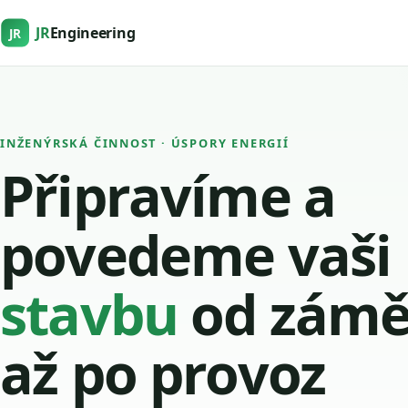
JR
Engineering
JR
INŽENÝRSKÁ ČINNOST · ÚSPORY ENERGIÍ
Připravíme a
povedeme vaši
stavbu
od zámě
až po provoz