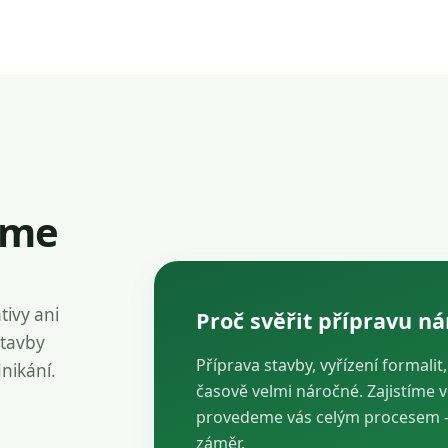
íme
tivy ani
Proč svěřit přípravu n
stavby
Příprava stavby, vyřízení formalit
dnikání.
časově velmi náročné. Zajistíme 
provedeme vás celým procesem — 
záměr.