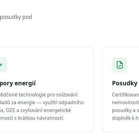
 posudky pod
pory energií
Posudky 
ědčené technologie pro snižování
Certifikova
ladů za energie — využití odpadního
nemovitostí
la, OZE a zvyšování energetické
posudky a s
nnosti s krátkou návratností.
doplněk k 