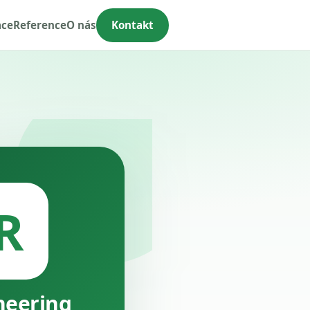
ace
Reference
O nás
Kontakt
R
neering