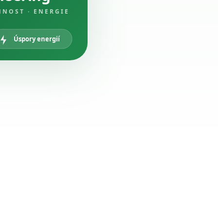
NNOST · ENERGIE
Úspory energií