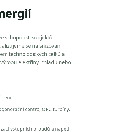
nergií
ve schopnosti subjektů
ializujeme se na snižování
zem technologických celků a
výrobu elektřiny, chladu nebo
tlení
ogenerační centra, ORC turbíny,
izací vstupních proudů a napětí