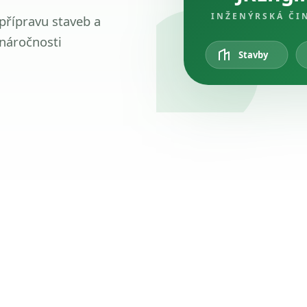
INŽENÝRSKÁ ČI
 přípravu staveb a
 náročnosti
Stavby