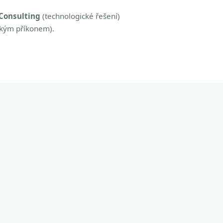
Consulting
(technologické řešení)
zkým příkonem).