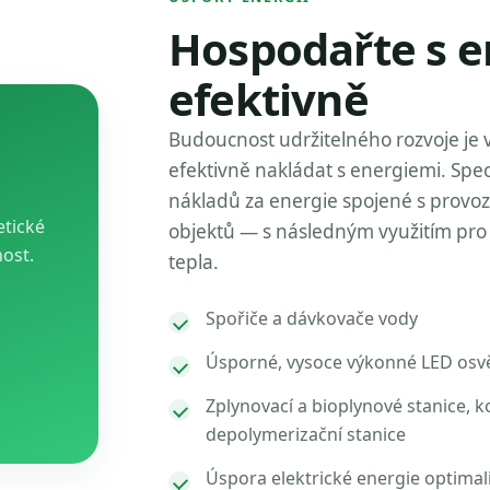
Hospodařte s e
efektivně
Budoucnost udržitelného rozvoje je 
efektivně nakládat s energiemi. Spec
nákladů za energie spojené s provo
etické
objektů — s následným využitím pro 
nost.
tepla.
Spořiče a dávkovače vody
Úsporné, vysoce výkonné LED osvě
Zplynovací a bioplynové stanice, k
depolymerizační stanice
Úspora elektrické energie optimal