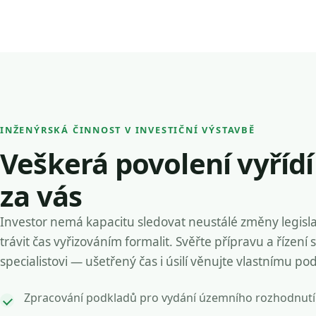
INŽENÝRSKÁ ČINNOST V INVESTIČNÍ VÝSTAVBĚ
Veškerá povolení vyříd
za vás
Investor nemá kapacitu sledovat neustálé změny legisla
trávit čas vyřizováním formalit. Svěřte přípravu a řízení 
specialistovi — ušetřený čas i úsilí věnujte vlastnímu po
Zpracování podkladů pro vydání územního rozhodnutí