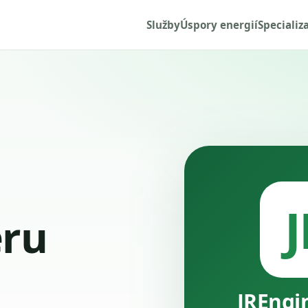
Služby
Úspory energií
Specializ
J
ru
JREngi