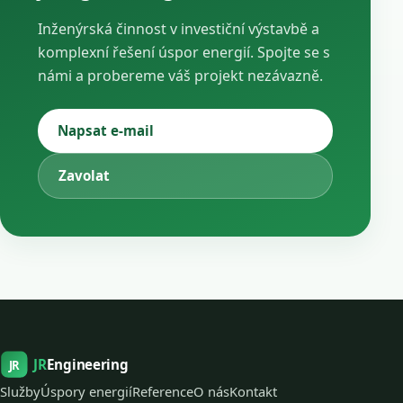
Inženýrská činnost v investiční výstavbě a
komplexní řešení úspor energií. Spojte se s
námi a probereme váš projekt nezávazně.
Napsat e-mail
Zavolat
JR
Engineering
JR
Služby
Úspory energií
Reference
O nás
Kontakt