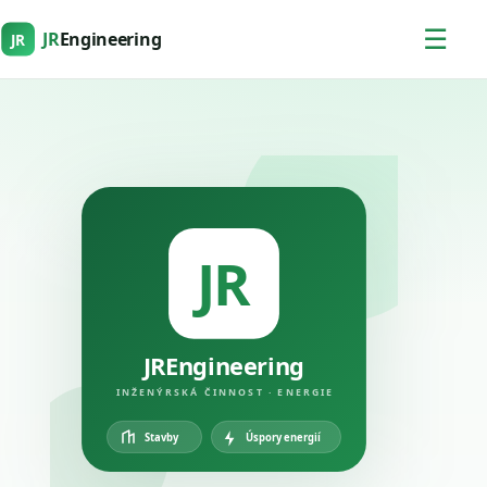
☰
JR
Engineering
JR
JR
JREngineering
INŽENÝRSKÁ ČINNOST · ENERGIE
Úspory energií
Stavby