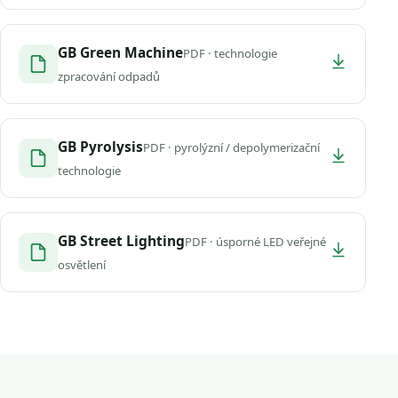
GB Green Machine
PDF · technologie
zpracování odpadů
GB Pyrolysis
PDF · pyrolýzní / depolymerizační
technologie
GB Street Lighting
PDF · úsporné LED veřejné
osvětlení