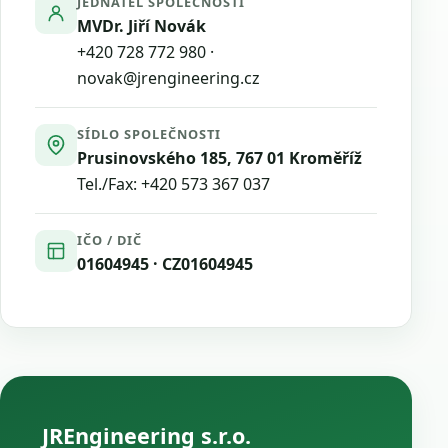
JEDNATEL SPOLEČNOSTI
MVDr. Jiří Novák
+420 728 772 980
·
novak@jrengineering.cz
SÍDLO SPOLEČNOSTI
Prusinovského 185, 767 01 Kroměříž
Tel./Fax:
+420 573 367 037
IČO / DIČ
01604945 · CZ01604945
JREngineering s.r.o.