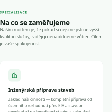
SPECIALIZACE
Na co se zaměřujeme
Naším mottem je, že pokud si nejsme jisti nejvyšší
kvalitou služby, raději ji nenabídneme vůbec. Cílem
je vaše spokojenost.
Inženýrská příprava staveb
Základ naší činnosti — kompletní příprava od
územního rozhodnutí přes EIA a stavební
povolení až po koordinaci stavby a kolaudaci.