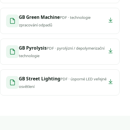
GB Green Machine
PDF · technologie
zpracování odpadů
GB Pyrolysis
PDF · pyrolýzní / depolymerizační
technologie
GB Street Lighting
PDF · úsporné LED veřejné
osvětlení