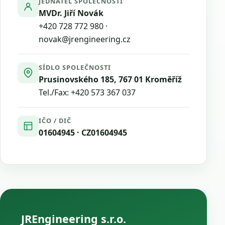
JEDNATEL SPOLEČNOSTI
MVDr. Jiří Novák
+420 728 772 980
·
novak@jrengineering.cz
SÍDLO SPOLEČNOSTI
Prusinovského 185, 767 01 Kroměříž
Tel./Fax:
+420 573 367 037
IČO / DIČ
01604945 · CZ01604945
JREngineering s.r.o.