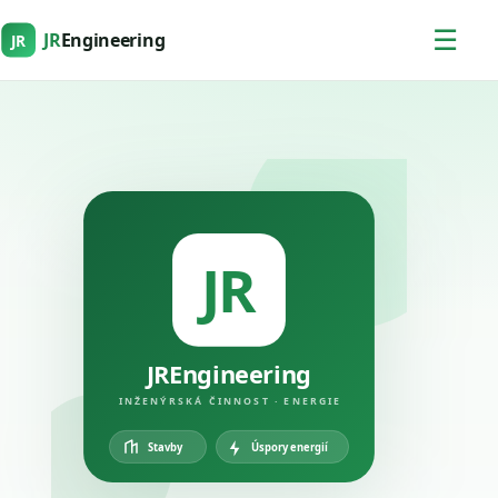
☰
JR
Engineering
JR
JR
JREngineering
INŽENÝRSKÁ ČINNOST · ENERGIE
Úspory energií
Stavby