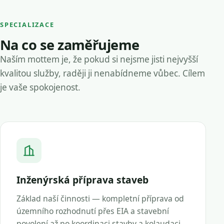
SPECIALIZACE
Na co se zaměřujeme
Naším mottem je, že pokud si nejsme jisti nejvyšší
kvalitou služby, raději ji nenabídneme vůbec. Cílem
je vaše spokojenost.
Inženýrská příprava staveb
Základ naší činnosti — kompletní příprava od
územního rozhodnutí přes EIA a stavební
povolení až po koordinaci stavby a kolaudaci.