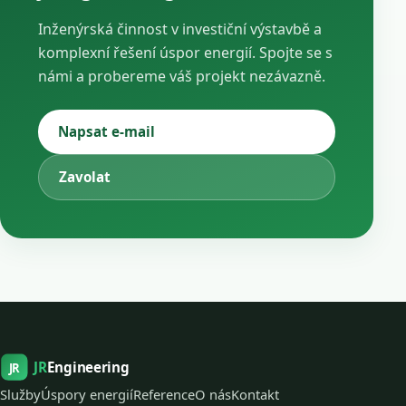
Inženýrská činnost v investiční výstavbě a
komplexní řešení úspor energií. Spojte se s
námi a probereme váš projekt nezávazně.
Napsat e-mail
Zavolat
JR
Engineering
JR
Služby
Úspory energií
Reference
O nás
Kontakt