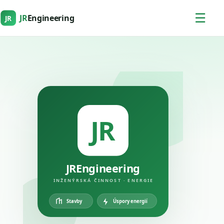
☰
JR
Engineering
JR
JR
JREngineering
INŽENÝRSKÁ ČINNOST · ENERGIE
Úspory energií
Stavby