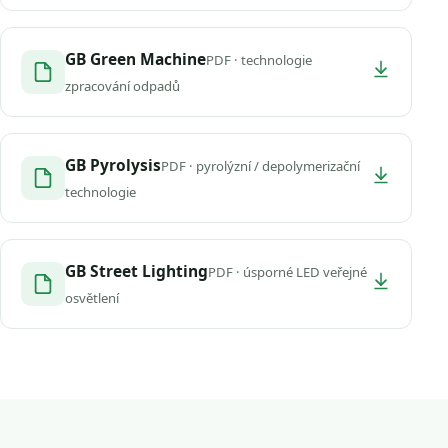
GB Green Machine
PDF · technologie
zpracování odpadů
GB Pyrolysis
PDF · pyrolýzní / depolymerizační
technologie
GB Street Lighting
PDF · úsporné LED veřejné
osvětlení