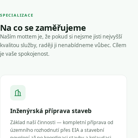
SPECIALIZACE
Na co se zaměřujeme
Naším mottem je, že pokud si nejsme jisti nejvyšší
kvalitou služby, raději ji nenabídneme vůbec. Cílem
je vaše spokojenost.
Inženýrská příprava staveb
Základ naší činnosti — kompletní příprava od
územního rozhodnutí přes EIA a stavební
povolení až po koordinaci stavby a kolaudaci.