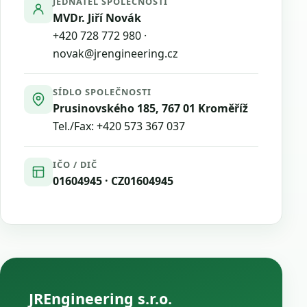
JEDNATEL SPOLEČNOSTI
MVDr. Jiří Novák
+420 728 772 980
·
novak@jrengineering.cz
SÍDLO SPOLEČNOSTI
Prusinovského 185, 767 01 Kroměříž
Tel./Fax:
+420 573 367 037
IČO / DIČ
01604945 · CZ01604945
JREngineering s.r.o.