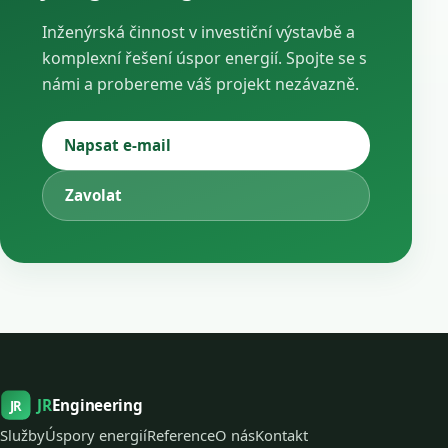
Inženýrská činnost v investiční výstavbě a
komplexní řešení úspor energií. Spojte se s
námi a probereme váš projekt nezávazně.
Napsat e-mail
Zavolat
JR
Engineering
JR
Služby
Úspory energií
Reference
O nás
Kontakt