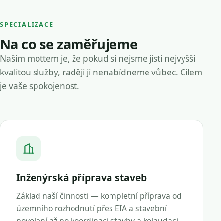
SPECIALIZACE
Na co se zaměřujeme
Naším mottem je, že pokud si nejsme jisti nejvyšší
kvalitou služby, raději ji nenabídneme vůbec. Cílem
je vaše spokojenost.
Inženýrská příprava staveb
Základ naší činnosti — kompletní příprava od
územního rozhodnutí přes EIA a stavební
povolení až po koordinaci stavby a kolaudaci.