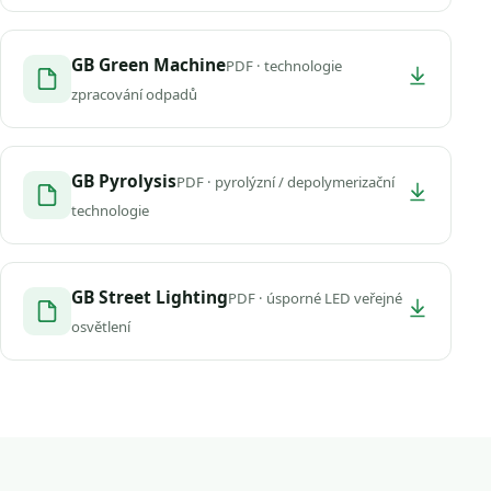
GB Green Machine
PDF · technologie
zpracování odpadů
GB Pyrolysis
PDF · pyrolýzní / depolymerizační
technologie
GB Street Lighting
PDF · úsporné LED veřejné
osvětlení