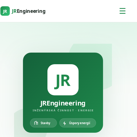
☰
JR
Engineering
JR
JR
JREngineering
INŽENÝRSKÁ ČINNOST · ENERGIE
Úspory energií
Stavby