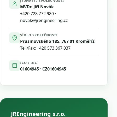
JEDNATEL SPOLEČNOSTI
MVDr. Jiří Novák
+420 728 772 980
·
novak@jrengineering.cz
SÍDLO SPOLEČNOSTI
Prusinovského 185, 767 01 Kroměříž
Tel./Fax:
+420 573 367 037
IČO / DIČ
01604945 · CZ01604945
JREngineering s.r.o.