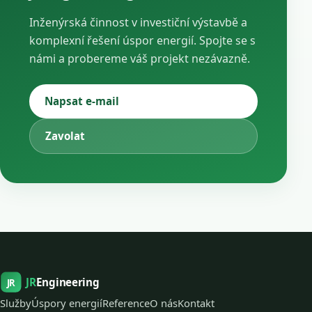
Inženýrská činnost v investiční výstavbě a
komplexní řešení úspor energií. Spojte se s
námi a probereme váš projekt nezávazně.
Napsat e-mail
Zavolat
JR
Engineering
JR
Služby
Úspory energií
Reference
O nás
Kontakt