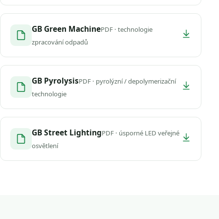
GB Green Machine
PDF · technologie
zpracování odpadů
GB Pyrolysis
PDF · pyrolýzní / depolymerizační
technologie
GB Street Lighting
PDF · úsporné LED veřejné
osvětlení