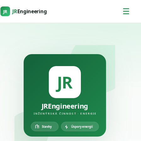
☰
JR
Engineering
JR
JR
JREngineering
INŽENÝRSKÁ ČINNOST · ENERGIE
Úspory energií
Stavby