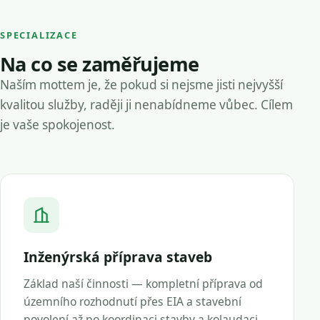
SPECIALIZACE
Na co se zaměřujeme
Naším mottem je, že pokud si nejsme jisti nejvyšší
kvalitou služby, raději ji nenabídneme vůbec. Cílem
je vaše spokojenost.
Inženýrská příprava staveb
Základ naší činnosti — kompletní příprava od
územního rozhodnutí přes EIA a stavební
povolení až po koordinaci stavby a kolaudaci.