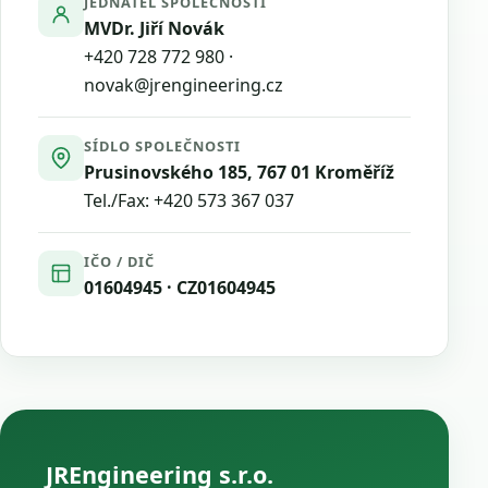
JEDNATEL SPOLEČNOSTI
MVDr. Jiří Novák
+420 728 772 980
·
novak@jrengineering.cz
SÍDLO SPOLEČNOSTI
Prusinovského 185, 767 01 Kroměříž
Tel./Fax:
+420 573 367 037
IČO / DIČ
01604945 · CZ01604945
JREngineering s.r.o.