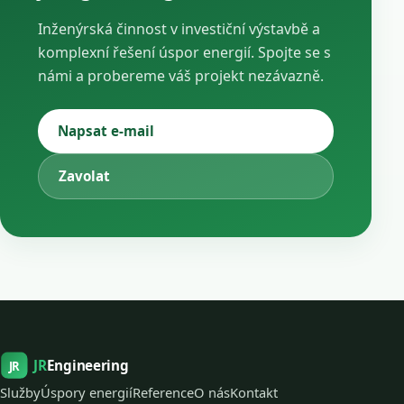
Inženýrská činnost v investiční výstavbě a
komplexní řešení úspor energií. Spojte se s
námi a probereme váš projekt nezávazně.
Napsat e-mail
Zavolat
JR
Engineering
JR
Služby
Úspory energií
Reference
O nás
Kontakt