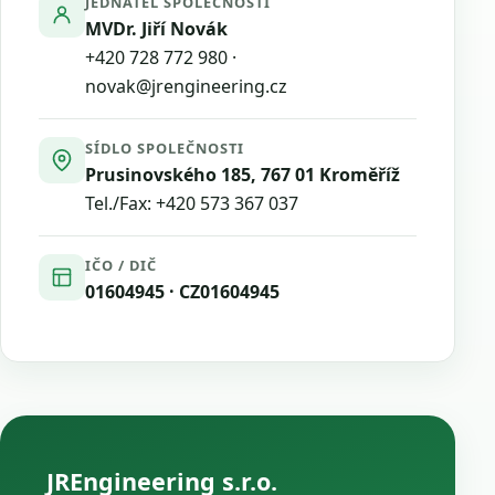
JEDNATEL SPOLEČNOSTI
MVDr. Jiří Novák
+420 728 772 980
·
novak@jrengineering.cz
SÍDLO SPOLEČNOSTI
Prusinovského 185, 767 01 Kroměříž
Tel./Fax:
+420 573 367 037
IČO / DIČ
01604945 · CZ01604945
JREngineering s.r.o.