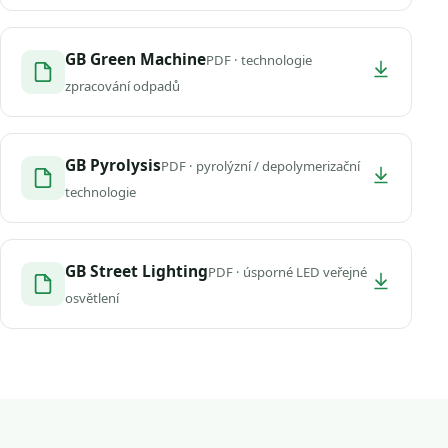
GB Green Machine
PDF · technologie
zpracování odpadů
GB Pyrolysis
PDF · pyrolýzní / depolymerizační
technologie
GB Street Lighting
PDF · úsporné LED veřejné
osvětlení