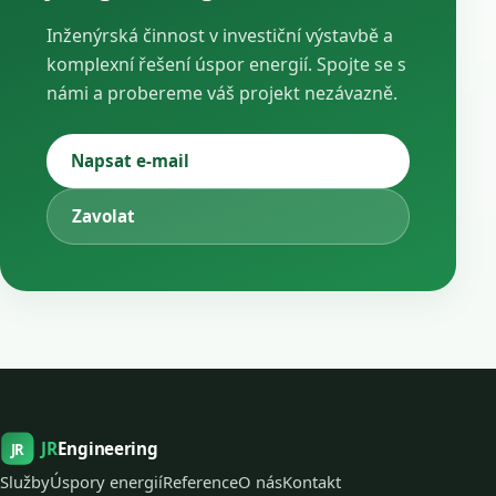
Inženýrská činnost v investiční výstavbě a
komplexní řešení úspor energií. Spojte se s
námi a probereme váš projekt nezávazně.
Napsat e-mail
Zavolat
JR
Engineering
JR
Služby
Úspory energií
Reference
O nás
Kontakt