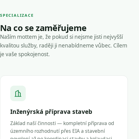
SPECIALIZACE
Na co se zaměřujeme
Naším mottem je, že pokud si nejsme jisti nejvyšší
kvalitou služby, raději ji nenabídneme vůbec. Cílem
je vaše spokojenost.
Inženýrská příprava staveb
Základ naší činnosti — kompletní příprava od
územního rozhodnutí přes EIA a stavební
povolení až po koordinaci stavby a kolaudaci.