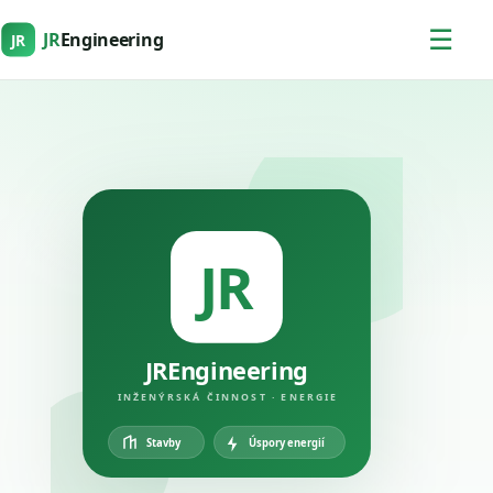
☰
JR
Engineering
JR
JR
JREngineering
INŽENÝRSKÁ ČINNOST · ENERGIE
Úspory energií
Stavby