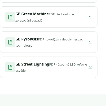
GB Green Machine
PDF · technologie
zpracování odpadů
GB Pyrolysis
PDF · pyrolýzní / depolymerizační
technologie
GB Street Lighting
PDF · úsporné LED veřejné
osvětlení