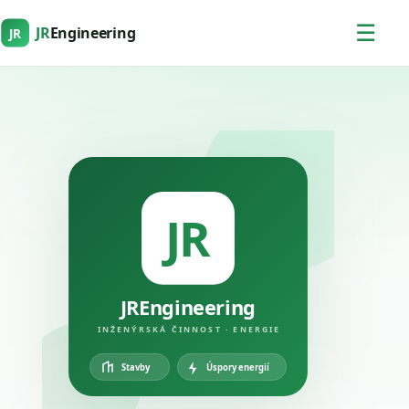
☰
JR
Engineering
JR
JR
JREngineering
INŽENÝRSKÁ ČINNOST · ENERGIE
Úspory energií
Stavby