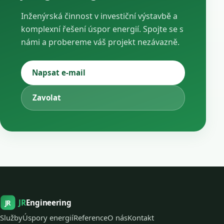
Inženýrská činnost v investiční výstavbě a
komplexní řešení úspor energií. Spojte se s
námi a probereme váš projekt nezávazně.
Napsat e-mail
Zavolat
JR
Engineering
JR
Služby
Úspory energií
Reference
O nás
Kontakt