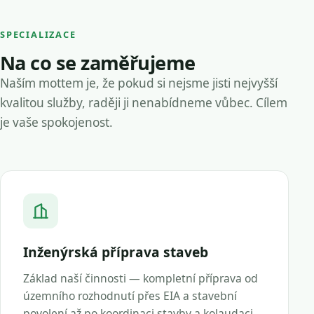
SPECIALIZACE
Na co se zaměřujeme
Naším mottem je, že pokud si nejsme jisti nejvyšší
kvalitou služby, raději ji nenabídneme vůbec. Cílem
je vaše spokojenost.
Inženýrská příprava staveb
Základ naší činnosti — kompletní příprava od
územního rozhodnutí přes EIA a stavební
povolení až po koordinaci stavby a kolaudaci.