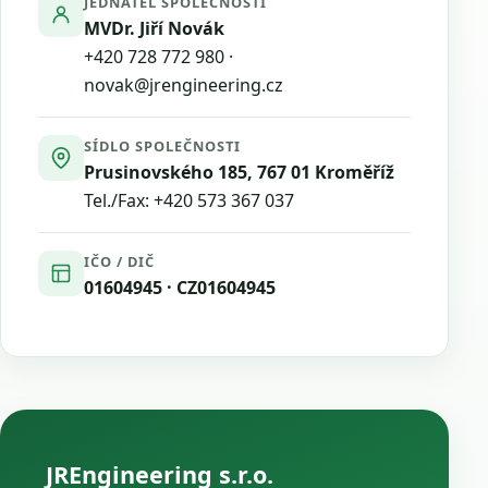
JEDNATEL SPOLEČNOSTI
MVDr. Jiří Novák
+420 728 772 980
·
novak@jrengineering.cz
SÍDLO SPOLEČNOSTI
Prusinovského 185, 767 01 Kroměříž
Tel./Fax:
+420 573 367 037
IČO / DIČ
01604945 · CZ01604945
JREngineering s.r.o.