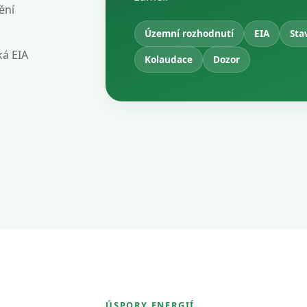
ění
Územní rozhodnutí
EIA
Sta
ká EIA
Kolaudace
Dozor
ÚSPORY ENERGIÍ