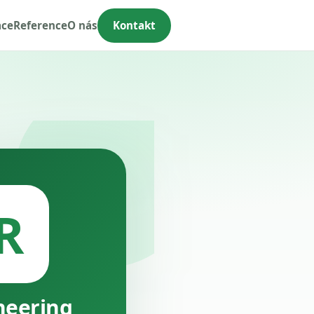
ace
Reference
O nás
Kontakt
R
neering