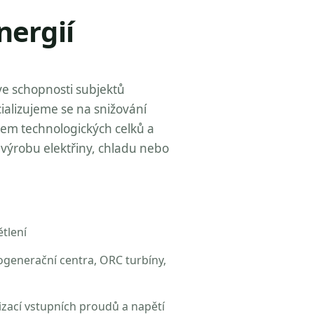
nergií
ve schopnosti subjektů
ializujeme se na snižování
zem technologických celků a
výrobu elektřiny, chladu nebo
tlení
ogenerační centra, ORC turbíny,
izací vstupních proudů a napětí