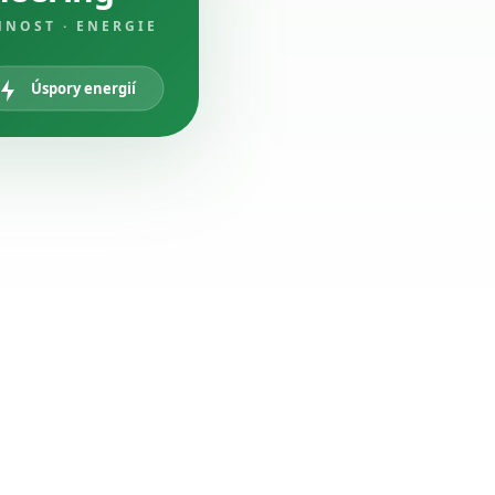
NNOST · ENERGIE
Úspory energií