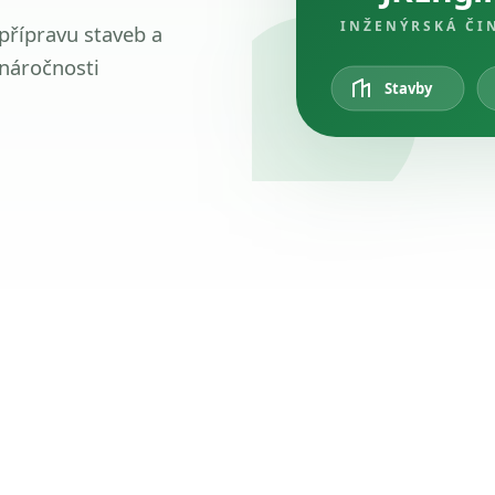
INŽENÝRSKÁ ČI
 přípravu staveb a
 náročnosti
Stavby