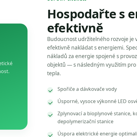
Hospodařte s e
efektivně
Budoucnost udržitelného rozvoje je 
efektivně nakládat s energiemi. Spec
nákladů za energie spojené s provo
etické
objektů — s následným využitím pro 
nost.
tepla.
Spořiče a dávkovače vody
Úsporné, vysoce výkonné LED osvě
Zplynovací a bioplynové stanice, k
depolymerizační stanice
Úspora elektrické energie optimal