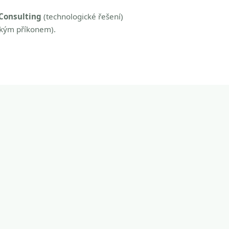
Consulting
(technologické řešení)
zkým příkonem).