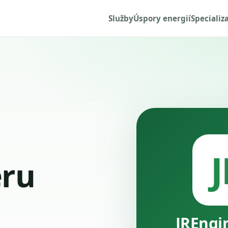
Služby
Úspory energií
Specializ
J
ru
JREngi