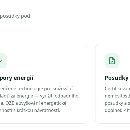
 posudky pod
pory energií
Posudky 
ědčené technologie pro snižování
Certifikova
ladů za energie — využití odpadního
nemovitostí
la, OZE a zvyšování energetické
posudky a s
nnosti s krátkou návratností.
doplněk k 