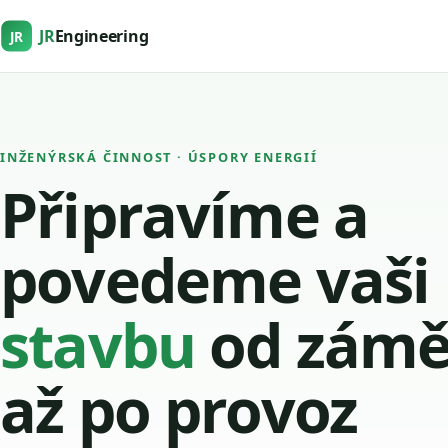
JR
Engineering
JR
INŽENÝRSKÁ ČINNOST · ÚSPORY ENERGIÍ
Připravíme a
povedeme vaši
stavbu
od zámě
až po provoz