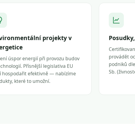
vironmentální projekty v
Posudky,
ergetice
Certifikova
provádět oc
ení úspor energií při provozu budov
podniků dle 
echnologií. Přísnější legislativa EU
Sb. (živnos
í hospodařit efektivně — nabízíme
dukty, které to umožní.