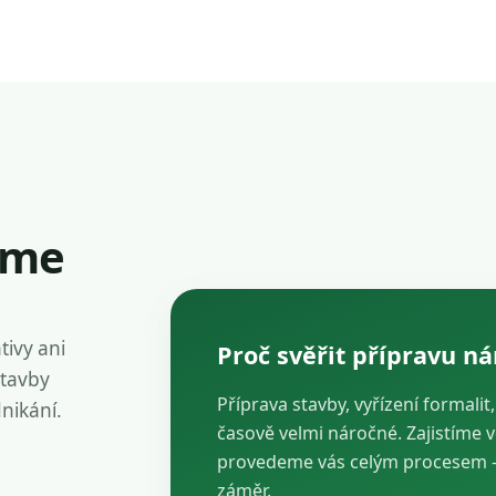
íme
tivy ani
Proč svěřit přípravu n
stavby
Příprava stavby, vyřízení formalit
dnikání.
časově velmi náročné. Zajistíme 
provedeme vás celým procesem — 
záměr.