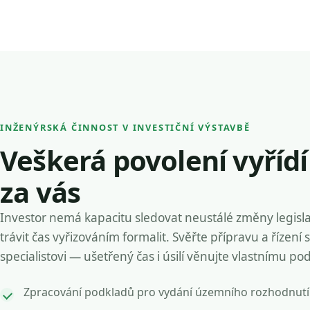
INŽENÝRSKÁ ČINNOST V INVESTIČNÍ VÝSTAVBĚ
Veškerá povolení vyříd
za vás
Investor nemá kapacitu sledovat neustálé změny legisla
trávit čas vyřizováním formalit. Svěřte přípravu a řízení 
specialistovi — ušetřený čas i úsilí věnujte vlastnímu po
Zpracování podkladů pro vydání územního rozhodnutí