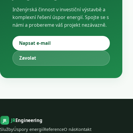
Inženýrská činnost v investiční výstavbě a
komplexní řešení úspor energií. Spojte se s
námi a probereme váš projekt nezávazně.
Napsat e-mail
Zavolat
JR
Engineering
JR
Služby
Úspory energií
Reference
O nás
Kontakt