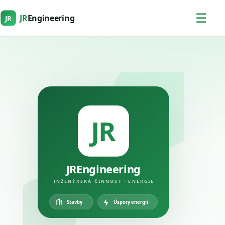
☰
JR
Engineering
JR
JR
JREngineering
INŽENÝRSKÁ ČINNOST · ENERGIE
Úspory energií
Stavby