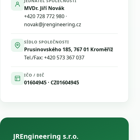
JEDNATEL SPOLEČNOSTI
MVDr. Jiří Novák
+420 728 772 980
·
novak@jrengineering.cz
SÍDLO SPOLEČNOSTI
Prusinovského 185, 767 01 Kroměříž
Tel./Fax:
+420 573 367 037
IČO / DIČ
01604945 · CZ01604945
JREngineering s.r.o.