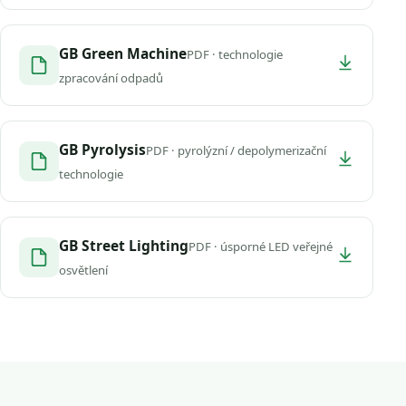
GB Green Machine
PDF · technologie
zpracování odpadů
GB Pyrolysis
PDF · pyrolýzní / depolymerizační
technologie
GB Street Lighting
PDF · úsporné LED veřejné
osvětlení