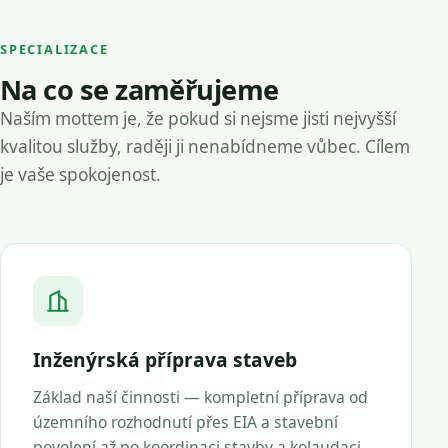
SPECIALIZACE
Na co se zaměřujeme
Naším mottem je, že pokud si nejsme jisti nejvyšší
kvalitou služby, raději ji nenabídneme vůbec. Cílem
je vaše spokojenost.
Inženýrská příprava staveb
Základ naší činnosti — kompletní příprava od
územního rozhodnutí přes EIA a stavební
povolení až po koordinaci stavby a kolaudaci.