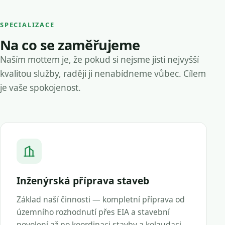
SPECIALIZACE
Na co se zaměřujeme
Naším mottem je, že pokud si nejsme jisti nejvyšší
kvalitou služby, raději ji nenabídneme vůbec. Cílem
je vaše spokojenost.
Inženýrská příprava staveb
Základ naší činnosti — kompletní příprava od
územního rozhodnutí přes EIA a stavební
povolení až po koordinaci stavby a kolaudaci.