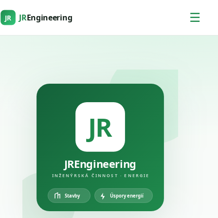
☰
JR
Engineering
JR
JR
JREngineering
INŽENÝRSKÁ ČINNOST · ENERGIE
Úspory energií
Stavby