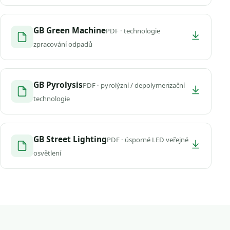
GB Green Machine
PDF · technologie
zpracování odpadů
GB Pyrolysis
PDF · pyrolýzní / depolymerizační
technologie
GB Street Lighting
PDF · úsporné LED veřejné
osvětlení