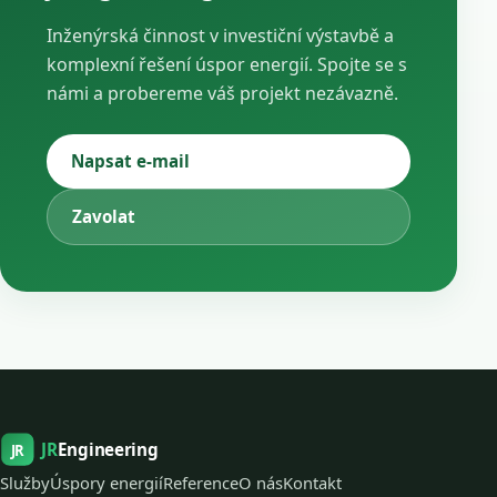
Inženýrská činnost v investiční výstavbě a
komplexní řešení úspor energií. Spojte se s
námi a probereme váš projekt nezávazně.
Napsat e-mail
Zavolat
JR
Engineering
JR
Služby
Úspory energií
Reference
O nás
Kontakt