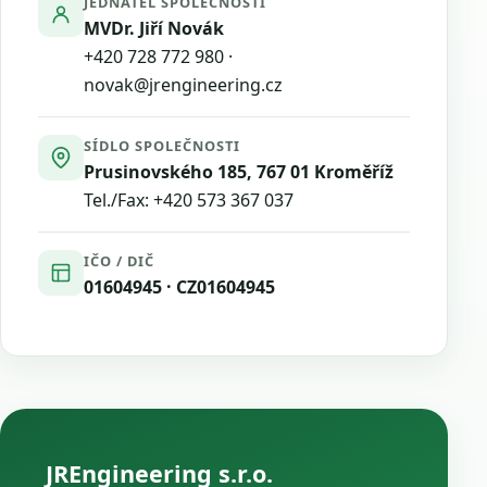
JEDNATEL SPOLEČNOSTI
MVDr. Jiří Novák
+420 728 772 980
·
novak@jrengineering.cz
SÍDLO SPOLEČNOSTI
Prusinovského 185, 767 01 Kroměříž
Tel./Fax:
+420 573 367 037
IČO / DIČ
01604945 · CZ01604945
JREngineering s.r.o.