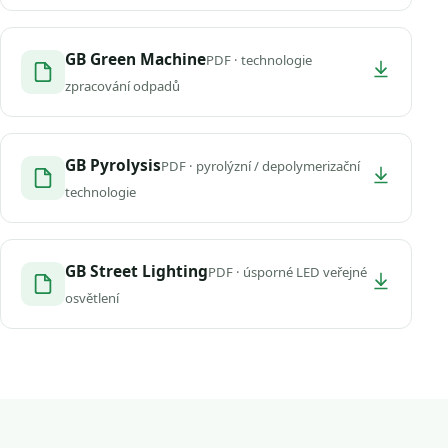
GB Green Machine
PDF · technologie
zpracování odpadů
GB Pyrolysis
PDF · pyrolýzní / depolymerizační
technologie
GB Street Lighting
PDF · úsporné LED veřejné
osvětlení