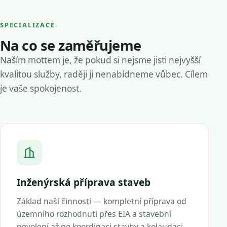
SPECIALIZACE
Na co se zaměřujeme
Naším mottem je, že pokud si nejsme jisti nejvyšší
kvalitou služby, raději ji nenabídneme vůbec. Cílem
je vaše spokojenost.
Inženýrská příprava staveb
Základ naší činnosti — kompletní příprava od
územního rozhodnutí přes EIA a stavební
povolení až po koordinaci stavby a kolaudaci.