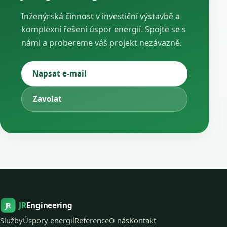
Inženýrská činnost v investiční výstavbě a
komplexní řešení úspor energií. Spojte se s
námi a probereme váš projekt nezávazně.
Napsat e-mail
Zavolat
JR
Engineering
JR
Služby
Úspory energií
Reference
O nás
Kontakt