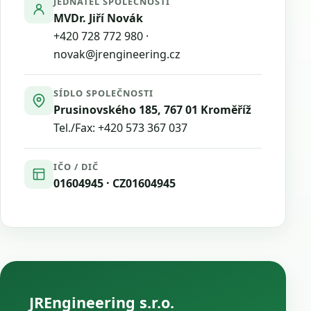
JEDNATEL SPOLEČNOSTI
MVDr. Jiří Novák
+420 728 772 980
·
novak@jrengineering.cz
SÍDLO SPOLEČNOSTI
Prusinovského 185, 767 01 Kroměříž
Tel./Fax:
+420 573 367 037
IČO / DIČ
01604945 · CZ01604945
JREngineering s.r.o.