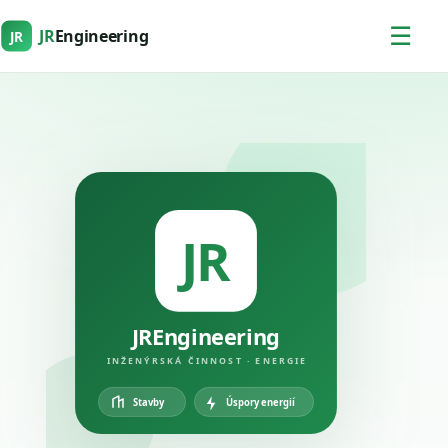
☰
JR
Engineering
JR
JR
JREngineering
INŽENÝRSKÁ ČINNOST · ENERGIE
Úspory energií
Stavby