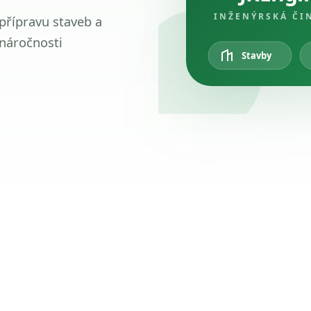
INŽENÝRSKÁ ČI
 přípravu staveb a
 náročnosti
Stavby