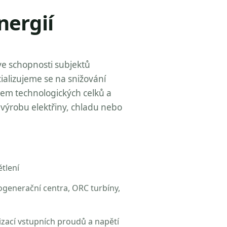
nergií
ve schopnosti subjektů
ializujeme se na snižování
zem technologických celků a
výrobu elektřiny, chladu nebo
tlení
ogenerační centra, ORC turbíny,
izací vstupních proudů a napětí