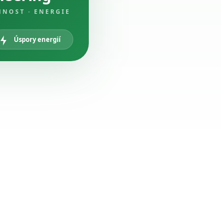
NNOST · ENERGIE
Úspory energií