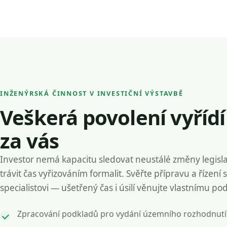
INŽENÝRSKÁ ČINNOST V INVESTIČNÍ VÝSTAVBĚ
Veškerá povolení vyříd
za vás
Investor nemá kapacitu sledovat neustálé změny legisla
trávit čas vyřizováním formalit. Svěřte přípravu a řízení 
specialistovi — ušetřený čas i úsilí věnujte vlastnímu po
Zpracování podkladů pro vydání územního rozhodnutí