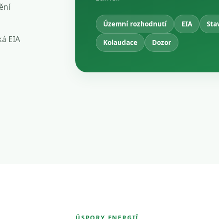
ění
Územní rozhodnutí
EIA
Sta
ká EIA
Kolaudace
Dozor
ÚSPORY ENERGIÍ