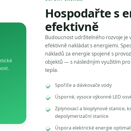
Hospodařte s e
efektivně
Budoucnost udržitelného rozvoje je 
efektivně nakládat s energiemi. Spec
nákladů za energie spojené s provo
etické
objektů — s následným využitím pro 
nost.
tepla.
Spořiče a dávkovače vody
Úsporné, vysoce výkonné LED osvě
Zplynovací a bioplynové stanice, k
depolymerizační stanice
Úspora elektrické energie optimal