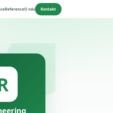
ace
Reference
O nás
Kontakt
R
neering