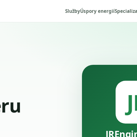
Služby
Úspory energií
Specializ
J
ru
JREngi