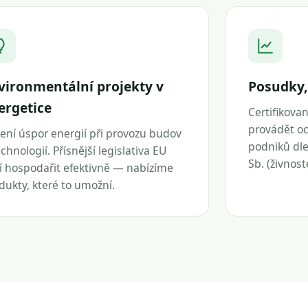
vironmentální projekty v
Posudky,
ergetice
Certifikova
provádět oc
ení úspor energií při provozu budov
podniků dle 
echnologií. Přísnější legislativa EU
Sb. (živnos
í hospodařit efektivně — nabízíme
dukty, které to umožní.