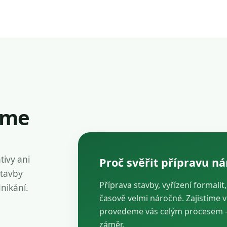
íme
tivy ani
Proč svěřit přípravu n
stavby
Příprava stavby, vyřízení formalit
dnikání.
časově velmi náročné. Zajistíme 
provedeme vás celým procesem — 
záměr.