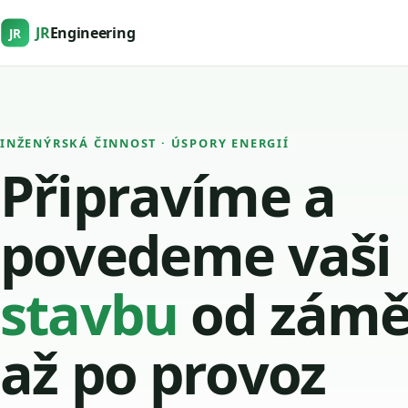
JR
Engineering
JR
INŽENÝRSKÁ ČINNOST · ÚSPORY ENERGIÍ
Připravíme a
povedeme vaši
stavbu
od zámě
až po provoz