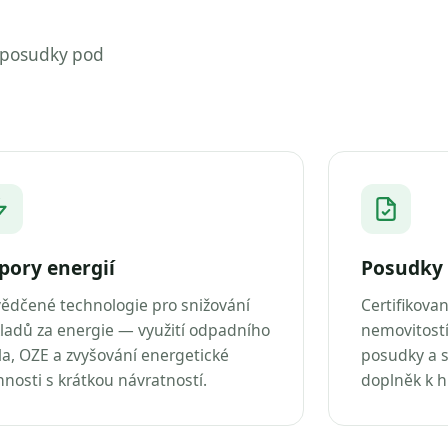
 posudky pod
pory energií
Posudky 
ědčené technologie pro snižování
Certifikova
ladů za energie — využití odpadního
nemovitostí
la, OZE a zvyšování energetické
posudky a s
nnosti s krátkou návratností.
doplněk k 