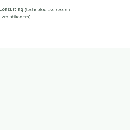
Consulting
(technologické řešení)
zkým příkonem).