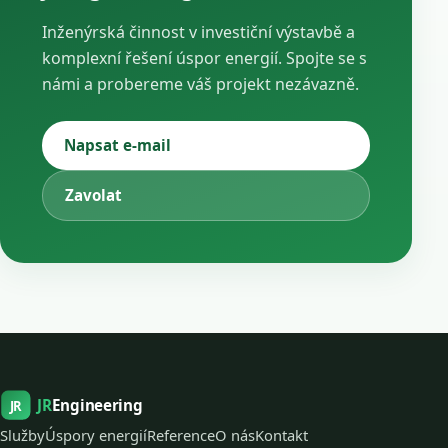
Inženýrská činnost v investiční výstavbě a
komplexní řešení úspor energií. Spojte se s
námi a probereme váš projekt nezávazně.
Napsat e-mail
Zavolat
JR
Engineering
JR
Služby
Úspory energií
Reference
O nás
Kontakt