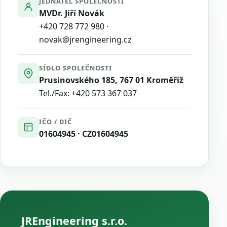
JEDNATEL SPOLEČNOSTI
MVDr. Jiří Novák
+420 728 772 980
·
novak@jrengineering.cz
SÍDLO SPOLEČNOSTI
Prusinovského 185, 767 01 Kroměříž
Tel./Fax:
+420 573 367 037
IČO / DIČ
01604945 · CZ01604945
JREngineering s.r.o.