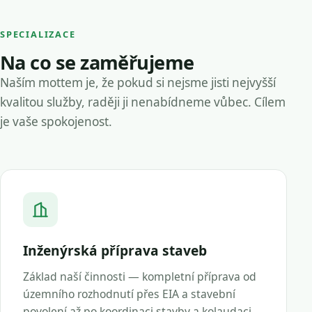
SPECIALIZACE
Na co se zaměřujeme
Naším mottem je, že pokud si nejsme jisti nejvyšší
kvalitou služby, raději ji nenabídneme vůbec. Cílem
je vaše spokojenost.
Inženýrská příprava staveb
Základ naší činnosti — kompletní příprava od
územního rozhodnutí přes EIA a stavební
povolení až po koordinaci stavby a kolaudaci.