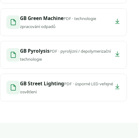
GB Green Machine
PDF · technologie
zpracování odpadů
GB Pyrolysis
PDF · pyrolýzní / depolymerizační
technologie
GB Street Lighting
PDF · úsporné LED veřejné
osvětlení