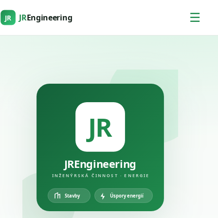
☰
JR
Engineering
JR
JR
JREngineering
INŽENÝRSKÁ ČINNOST · ENERGIE
Úspory energií
Stavby