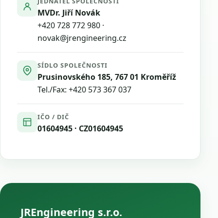
JEDNATEL SPOLEČNOSTI
MVDr. Jiří Novák
+420 728 772 980
·
novak@jrengineering.cz
SÍDLO SPOLEČNOSTI
Prusinovského 185, 767 01 Kroměříž
Tel./Fax:
+420 573 367 037
IČO / DIČ
01604945 · CZ01604945
JREngineering s.r.o.