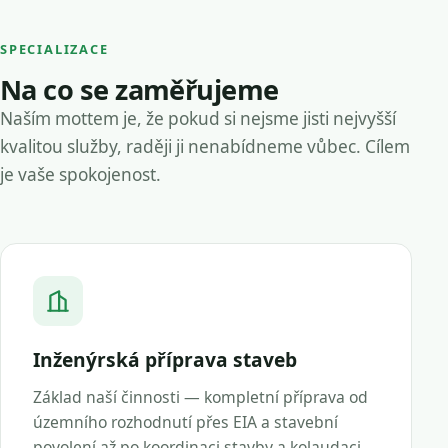
SPECIALIZACE
Na co se zaměřujeme
Naším mottem je, že pokud si nejsme jisti nejvyšší
kvalitou služby, raději ji nenabídneme vůbec. Cílem
je vaše spokojenost.
Inženýrská příprava staveb
Základ naší činnosti — kompletní příprava od
územního rozhodnutí přes EIA a stavební
povolení až po koordinaci stavby a kolaudaci.