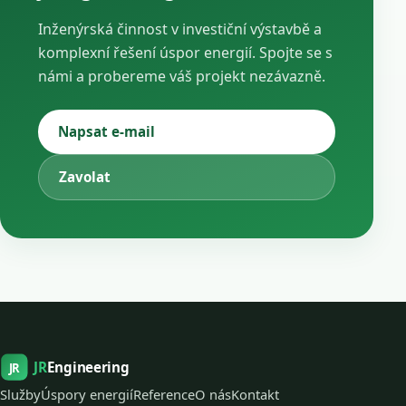
Inženýrská činnost v investiční výstavbě a
komplexní řešení úspor energií. Spojte se s
námi a probereme váš projekt nezávazně.
Napsat e-mail
Zavolat
JR
Engineering
JR
Služby
Úspory energií
Reference
O nás
Kontakt