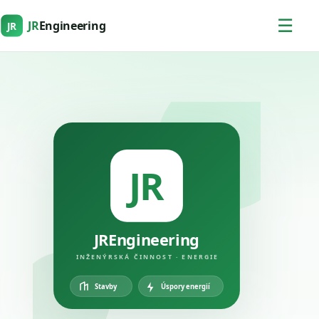
☰
JR
Engineering
JR
JR
JREngineering
INŽENÝRSKÁ ČINNOST · ENERGIE
Úspory energií
Stavby