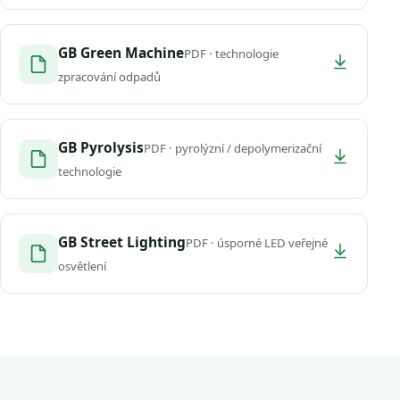
GB Green Machine
PDF · technologie
zpracování odpadů
GB Pyrolysis
PDF · pyrolýzní / depolymerizační
technologie
GB Street Lighting
PDF · úsporné LED veřejné
osvětlení