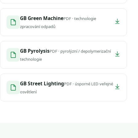
GB Green Machine
PDF · technologie
zpracování odpadů
GB Pyrolysis
PDF · pyrolýzní / depolymerizační
technologie
GB Street Lighting
PDF · úsporné LED veřejné
osvětlení