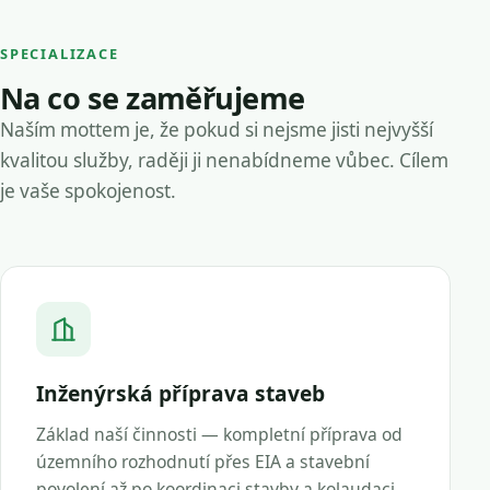
SPECIALIZACE
Na co se zaměřujeme
Naším mottem je, že pokud si nejsme jisti nejvyšší
kvalitou služby, raději ji nenabídneme vůbec. Cílem
je vaše spokojenost.
Inženýrská příprava staveb
Základ naší činnosti — kompletní příprava od
územního rozhodnutí přes EIA a stavební
povolení až po koordinaci stavby a kolaudaci.