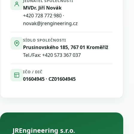
JEDNATEL SPOLEČNOSTI
MVDr. Jiří Novák
+420 728 772 980
·
novak@jrengineering.cz
SÍDLO SPOLEČNOSTI
Prusinovského 185, 767 01 Kroměříž
Tel./Fax:
+420 573 367 037
IČO / DIČ
01604945 · CZ01604945
JREngineering s.r.o.