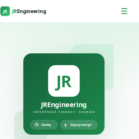
☰
JR
Engineering
JR
JR
JREngineering
INŽENÝRSKÁ ČINNOST · ENERGIE
Úspory energií
Stavby