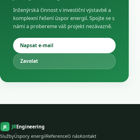
Inženýrská činnost v investiční výstavbě a
komplexní řešení úspor energií. Spojte se s
námi a probereme váš projekt nezávazně.
Napsat e-mail
Zavolat
JR
Engineering
JR
Služby
Úspory energií
Reference
O nás
Kontakt