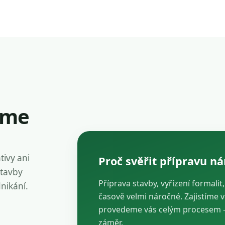
íme
tivy ani
Proč svěřit přípravu n
stavby
Příprava stavby, vyřízení formalit
dnikání.
časově velmi náročné. Zajistíme 
provedeme vás celým procesem — 
záměr.