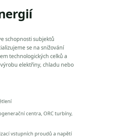
nergií
ve schopnosti subjektů
ializujeme se na snižování
zem technologických celků a
výrobu elektřiny, chladu nebo
tlení
ogenerační centra, ORC turbíny,
izací vstupních proudů a napětí