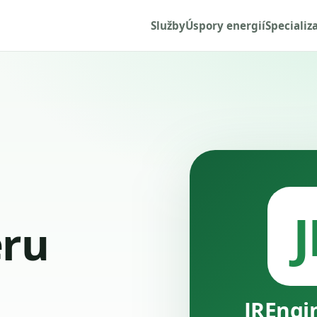
Služby
Úspory energií
Specializ
J
ru
JREngi