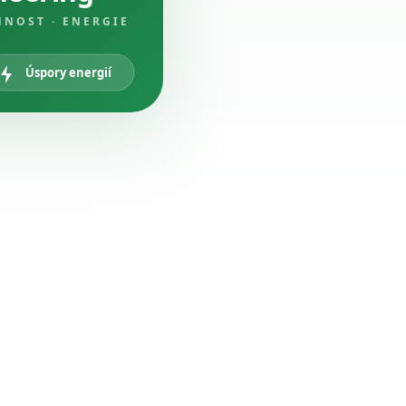
NNOST · ENERGIE
Úspory energií