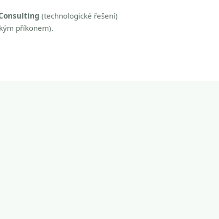
Consulting
(technologické řešení)
zkým příkonem).