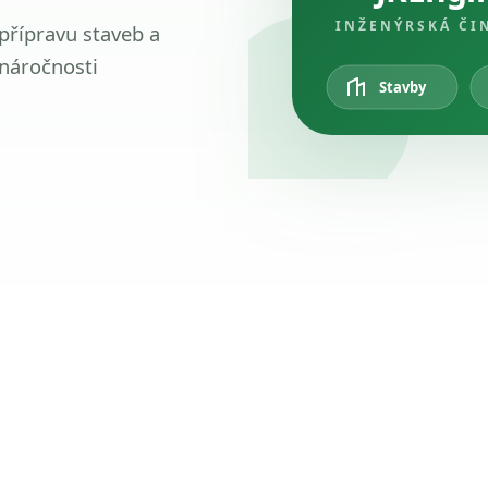
INŽENÝRSKÁ ČI
 přípravu staveb a
 náročnosti
Stavby