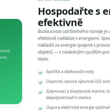
Hospodařte s e
efektivně
Budoucnost udržitelného rozvoje je 
efektivně nakládat s energiemi. Spec
nákladů za energie spojené s provo
etické
objektů — s následným využitím pro 
nost.
tepla.
Spořiče a dávkovače vody
Úsporné, vysoce výkonné LED osvě
Zplynovací a bioplynové stanice, k
depolymerizační stanice
Úspora elektrické energie optimal