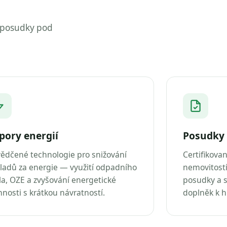
 posudky pod
pory energií
Posudky 
ědčené technologie pro snižování
Certifikova
ladů za energie — využití odpadního
nemovitostí
la, OZE a zvyšování energetické
posudky a s
nnosti s krátkou návratností.
doplněk k 