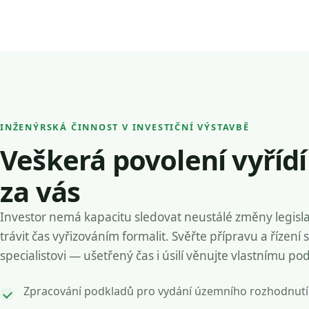
INŽENÝRSKÁ ČINNOST V INVESTIČNÍ VÝSTAVBĚ
Veškerá povolení vyříd
za vás
Investor nemá kapacitu sledovat neustálé změny legisla
trávit čas vyřizováním formalit. Svěřte přípravu a řízení 
specialistovi — ušetřený čas i úsilí věnujte vlastnímu po
Zpracování podkladů pro vydání územního rozhodnutí