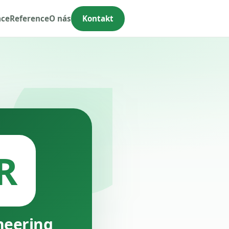
ace
Reference
O nás
Kontakt
R
neering