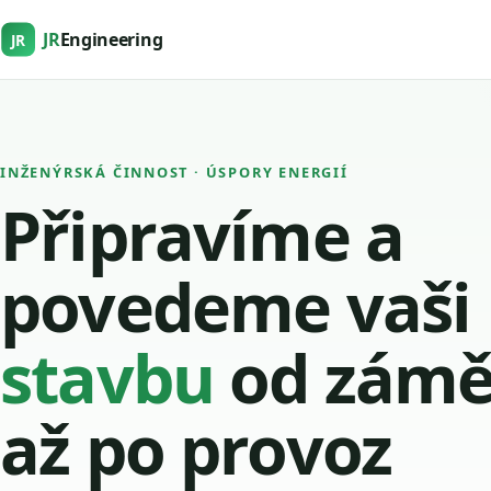
JR
Engineering
JR
INŽENÝRSKÁ ČINNOST · ÚSPORY ENERGIÍ
Připravíme a
povedeme vaši
stavbu
od zámě
až po provoz