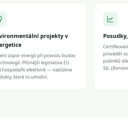
vironmentální projekty v
Posudky,
ergetice
Certifikova
provádět oc
ení úspor energií při provozu budov
podniků dle 
echnologií. Přísnější legislativa EU
Sb. (živnos
í hospodařit efektivně — nabízíme
dukty, které to umožní.