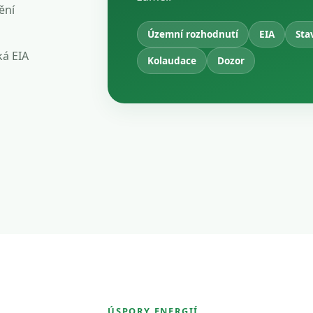
ění
Územní rozhodnutí
EIA
Sta
ká EIA
Kolaudace
Dozor
ÚSPORY ENERGIÍ