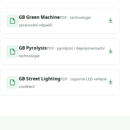
GB Green Machine
PDF · technologie
zpracování odpadů
GB Pyrolysis
PDF · pyrolýzní / depolymerizační
technologie
GB Street Lighting
PDF · úsporné LED veřejné
osvětlení