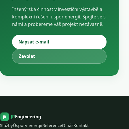
Inženýrská činnost v investiční výstavbě a
komplexní řešení úspor energií. Spojte se s
námi a probereme váš projekt nezávazně.
Napsat e-mail
Zavolat
JR
Engineering
JR
Služby
Úspory energií
Reference
O nás
Kontakt