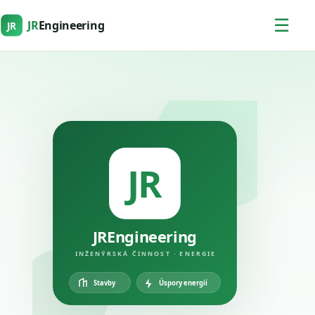
☰
JR
Engineering
JR
JR
JREngineering
INŽENÝRSKÁ ČINNOST · ENERGIE
Úspory energií
Stavby