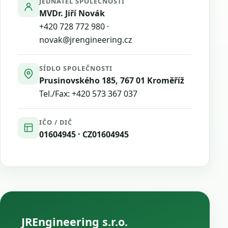
JEDNATEL SPOLEČNOSTI
MVDr. Jiří Novák
+420 728 772 980
·
novak@jrengineering.cz
SÍDLO SPOLEČNOSTI
Prusinovského 185, 767 01 Kroměříž
Tel./Fax:
+420 573 367 037
IČO / DIČ
01604945 · CZ01604945
JREngineering s.r.o.