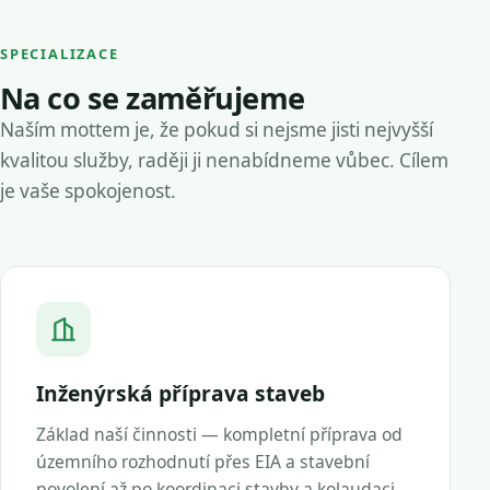
SPECIALIZACE
Na co se zaměřujeme
Naším mottem je, že pokud si nejsme jisti nejvyšší
kvalitou služby, raději ji nenabídneme vůbec. Cílem
je vaše spokojenost.
Inženýrská příprava staveb
Základ naší činnosti — kompletní příprava od
územního rozhodnutí přes EIA a stavební
povolení až po koordinaci stavby a kolaudaci.