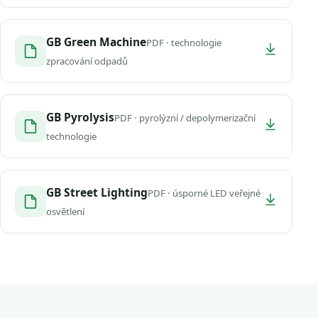
GB Green Machine
PDF · technologie
zpracování odpadů
GB Pyrolysis
PDF · pyrolýzní / depolymerizační
technologie
GB Street Lighting
PDF · úsporné LED veřejné
osvětlení