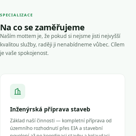
SPECIALIZACE
Na co se zaměřujeme
Naším mottem je, že pokud si nejsme jisti nejvyšší
kvalitou služby, raději ji nenabídneme vůbec. Cílem
je vaše spokojenost.
Inženýrská příprava staveb
Základ naší činnosti — kompletní příprava od
územního rozhodnutí přes EIA a stavební
povolení až po koordinaci stavby a kolaudaci.