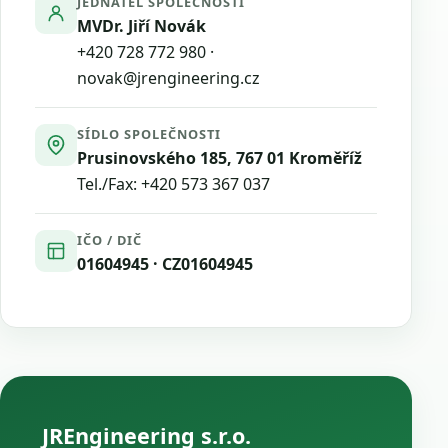
JEDNATEL SPOLEČNOSTI
MVDr. Jiří Novák
+420 728 772 980
·
novak@jrengineering.cz
SÍDLO SPOLEČNOSTI
Prusinovského 185, 767 01 Kroměříž
Tel./Fax:
+420 573 367 037
IČO / DIČ
01604945 · CZ01604945
JREngineering s.r.o.