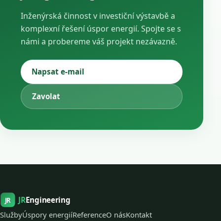
Inženýrská činnost v investiční výstavbě a
komplexní řešení úspor energií. Spojte se s
námi a probereme váš projekt nezávazně.
Napsat e-mail
Zavolat
JR
Engineering
JR
Služby
Úspory energií
Reference
O nás
Kontakt