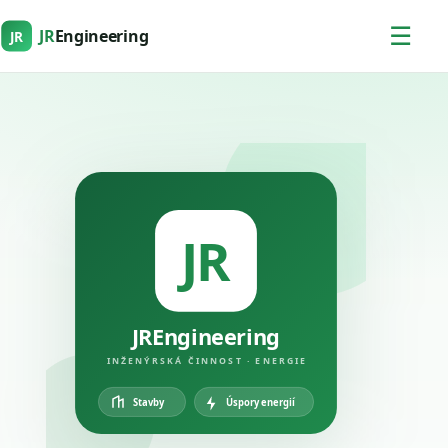
☰
JR
Engineering
JR
JR
JREngineering
INŽENÝRSKÁ ČINNOST · ENERGIE
Úspory energií
Stavby