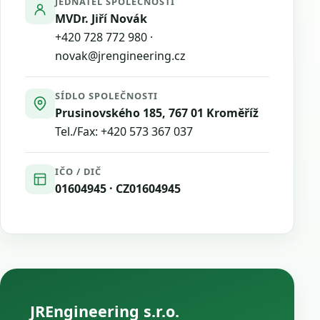
JEDNATEL SPOLEČNOSTI
MVDr. Jiří Novák
+420 728 772 980
·
novak@jrengineering.cz
SÍDLO SPOLEČNOSTI
Prusinovského 185, 767 01 Kroměříž
Tel./Fax:
+420 573 367 037
IČO / DIČ
01604945 · CZ01604945
JREngineering s.r.o.