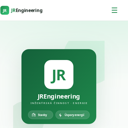
☰
JR
Engineering
JR
JR
JREngineering
INŽENÝRSKÁ ČINNOST · ENERGIE
Úspory energií
Stavby