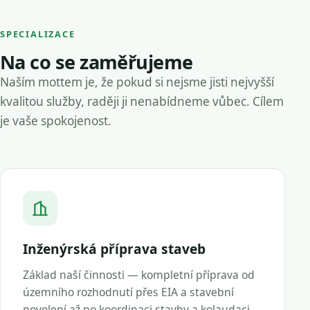
SPECIALIZACE
Na co se zaměřujeme
Naším mottem je, že pokud si nejsme jisti nejvyšší
kvalitou služby, raději ji nenabídneme vůbec. Cílem
je vaše spokojenost.
Inženýrská příprava staveb
Základ naší činnosti — kompletní příprava od
územního rozhodnutí přes EIA a stavební
povolení až po koordinaci stavby a kolaudaci.