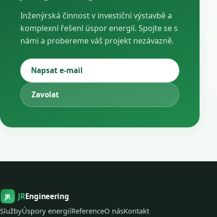
Inženýrská činnost v investiční výstavbě a
komplexní řešení úspor energií. Spojte se s
námi a probereme váš projekt nezávazně.
Napsat e-mail
Zavolat
JR
Engineering
JR
Služby
Úspory energií
Reference
O nás
Kontakt