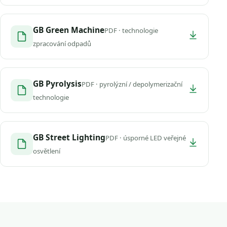
GB Green Machine
PDF · technologie
zpracování odpadů
GB Pyrolysis
PDF · pyrolýzní / depolymerizační
technologie
GB Street Lighting
PDF · úsporné LED veřejné
osvětlení