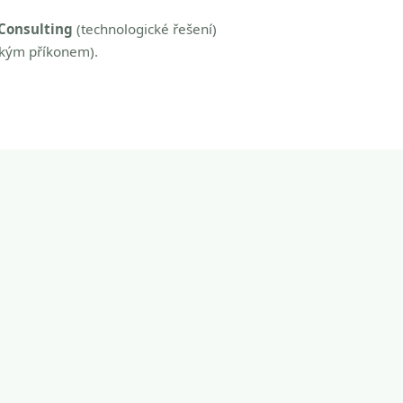
Consulting
(technologické řešení)
zkým příkonem).