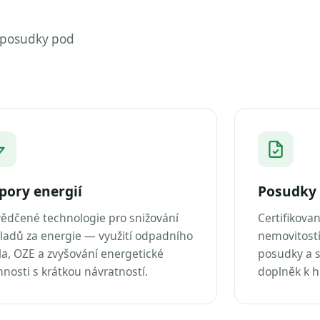
 posudky pod
pory energií
Posudky 
ědčené technologie pro snižování
Certifikova
ladů za energie — využití odpadního
nemovitostí
la, OZE a zvyšování energetické
posudky a s
nnosti s krátkou návratností.
doplněk k 