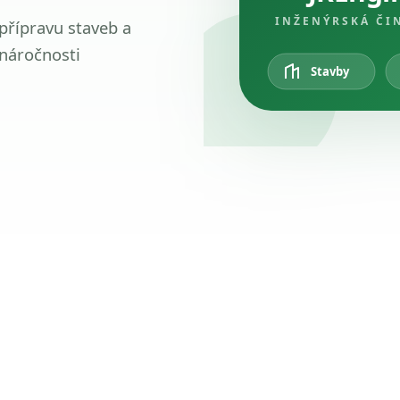
INŽENÝRSKÁ ČI
 přípravu staveb a
 náročnosti
Stavby