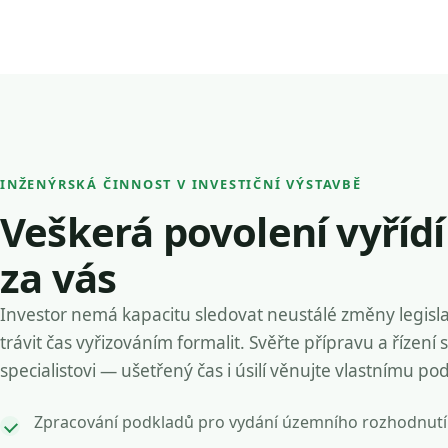
INŽENÝRSKÁ ČINNOST V INVESTIČNÍ VÝSTAVBĚ
Veškerá povolení vyříd
za vás
Investor nemá kapacitu sledovat neustálé změny legisla
trávit čas vyřizováním formalit. Svěřte přípravu a řízení 
specialistovi — ušetřený čas i úsilí věnujte vlastnímu po
Zpracování podkladů pro vydání územního rozhodnutí