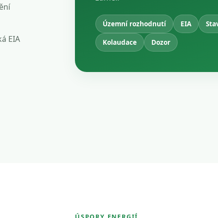
ění
Územní rozhodnutí
EIA
Sta
ká EIA
Kolaudace
Dozor
ÚSPORY ENERGIÍ