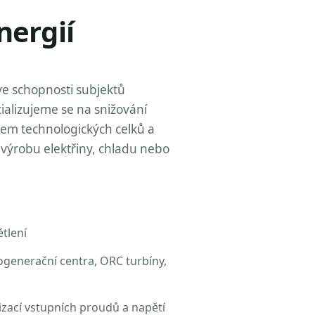
nergií
ve schopnosti subjektů
ializujeme se na snižování
zem technologických celků a
výrobu elektřiny, chladu nebo
tlení
ogenerační centra, ORC turbíny,
izací vstupních proudů a napětí