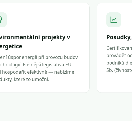
vironmentální projekty v
Posudky,
ergetice
Certifikova
provádět oc
ení úspor energií při provozu budov
podniků dle 
echnologií. Přísnější legislativa EU
Sb. (živnos
í hospodařit efektivně — nabízíme
dukty, které to umožní.