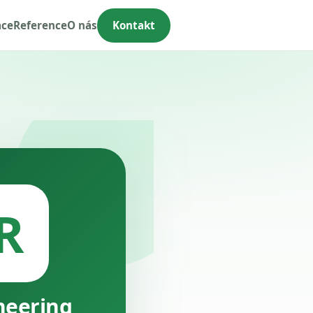
ace
Reference
O nás
Kontakt
R
neering