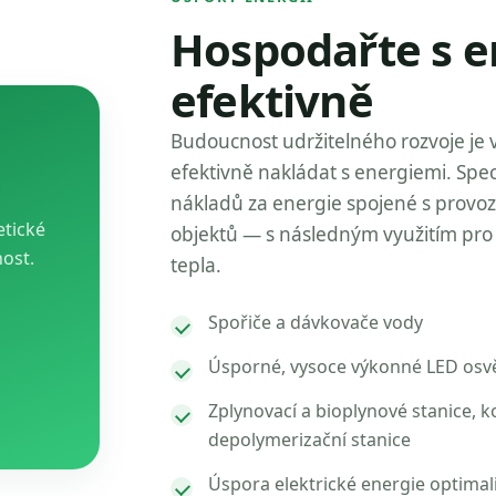
Hospodařte s e
efektivně
Budoucnost udržitelného rozvoje je 
efektivně nakládat s energiemi. Spec
nákladů za energie spojené s provo
etické
objektů — s následným využitím pro 
nost.
tepla.
Spořiče a dávkovače vody
Úsporné, vysoce výkonné LED osvě
Zplynovací a bioplynové stanice, k
depolymerizační stanice
Úspora elektrické energie optimal