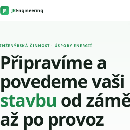
JR
Engineering
JR
INŽENÝRSKÁ ČINNOST · ÚSPORY ENERGIÍ
Připravíme a
povedeme vaši
stavbu
od zámě
až po provoz