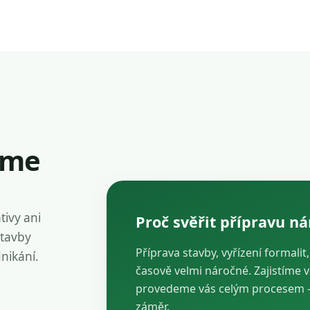
íme
tivy ani
Proč svěřit přípravu n
stavby
Příprava stavby, vyřízení formalit
dnikání.
časově velmi náročné. Zajistíme 
provedeme vás celým procesem — 
záměr.