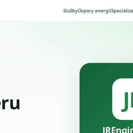
Služby
Úspory energií
Specializ
J
ru
JREngi