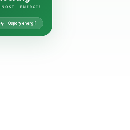
NNOST · ENERGIE
Úspory energií