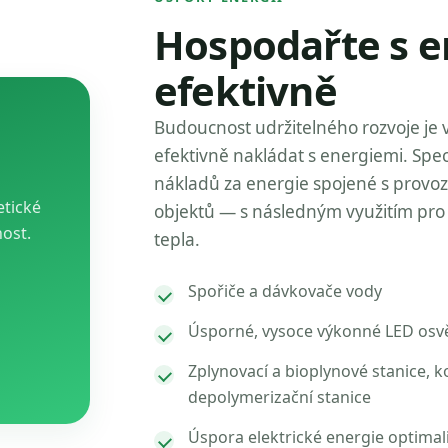
Hospodařte s e
efektivně
Budoucnost udržitelného rozvoje je 
efektivně nakládat s energiemi. Spec
nákladů za energie spojené s provo
etické
objektů — s následným využitím pro 
nost.
tepla.
Spořiče a dávkovače vody
Úsporné, vysoce výkonné LED osvě
Zplynovací a bioplynové stanice, k
depolymerizační stanice
Úspora elektrické energie optimal