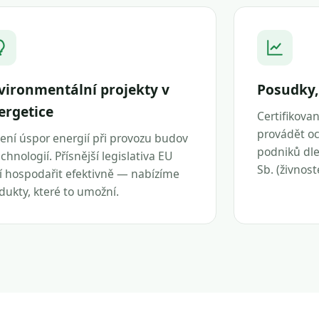
vironmentální projekty v
Posudky,
ergetice
Certifikova
provádět oc
ení úspor energií při provozu budov
podniků dle 
echnologií. Přísnější legislativa EU
Sb. (živnos
í hospodařit efektivně — nabízíme
dukty, které to umožní.