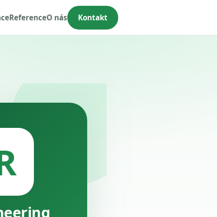
ace
Reference
O nás
Kontakt
R
neering