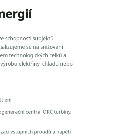
nergií
ve schopnosti subjektů
ializujeme se na snižování
zem technologických celků a
výrobu elektřiny, chladu nebo
tlení
ogenerační centra, ORC turbíny,
izací vstupních proudů a napětí