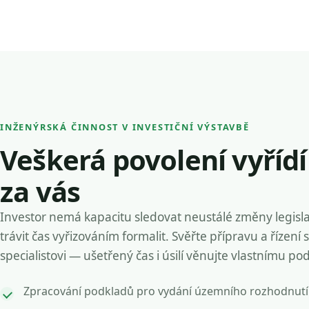
INŽENÝRSKÁ ČINNOST V INVESTIČNÍ VÝSTAVBĚ
Veškerá povolení vyříd
za vás
Investor nemá kapacitu sledovat neustálé změny legisla
trávit čas vyřizováním formalit. Svěřte přípravu a řízení 
specialistovi — ušetřený čas i úsilí věnujte vlastnímu po
Zpracování podkladů pro vydání územního rozhodnutí