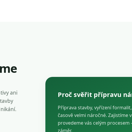
íme
tivy ani
Proč svěřit přípravu n
stavby
Příprava stavby, vyřízení formalit
dnikání.
časově velmi náročné. Zajistíme 
provedeme vás celým procesem — 
záměr.