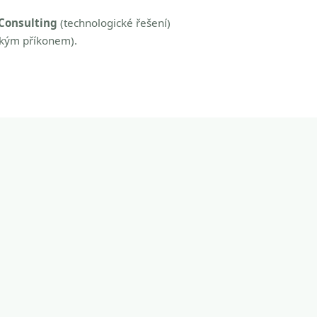
Consulting
(technologické řešení)
zkým příkonem).