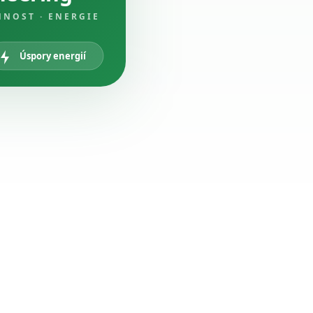
NNOST · ENERGIE
Úspory energií