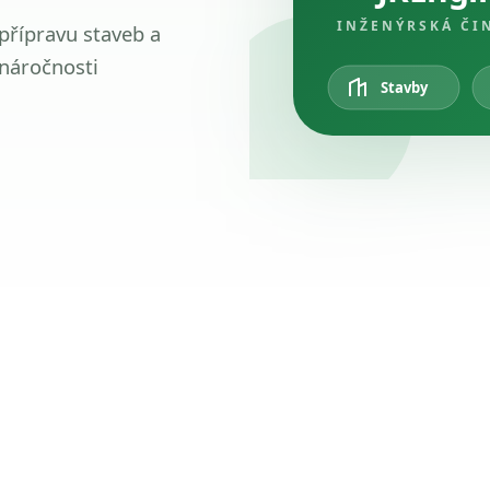
INŽENÝRSKÁ ČI
 přípravu staveb a
 náročnosti
Stavby