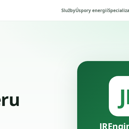
Služby
Úspory energií
Specializ
J
ru
JREngi