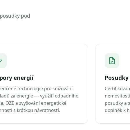
 posudky pod
pory energií
Posudky 
ědčené technologie pro snižování
Certifikova
ladů za energie — využití odpadního
nemovitostí
la, OZE a zvyšování energetické
posudky a s
nnosti s krátkou návratností.
doplněk k 