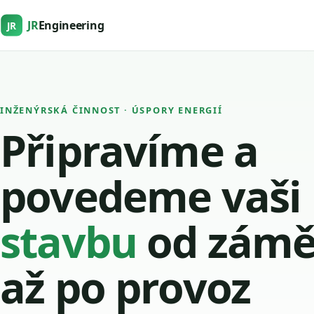
JR
Engineering
JR
INŽENÝRSKÁ ČINNOST · ÚSPORY ENERGIÍ
Připravíme a
povedeme vaši
stavbu
od zámě
až po provoz