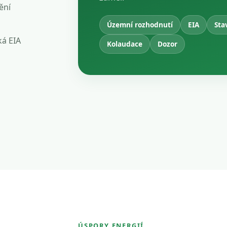
ění
Územní rozhodnutí
EIA
Sta
ká EIA
Kolaudace
Dozor
ÚSPORY ENERGIÍ