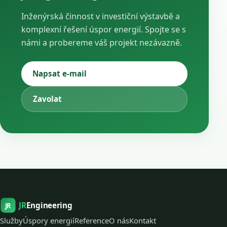
Inženýrská činnost v investiční výstavbě a
komplexní řešení úspor energií. Spojte se s
námi a probereme váš projekt nezávazně.
Napsat e-mail
Zavolat
JR
Engineering
JR
Služby
Úspory energií
Reference
O nás
Kontakt