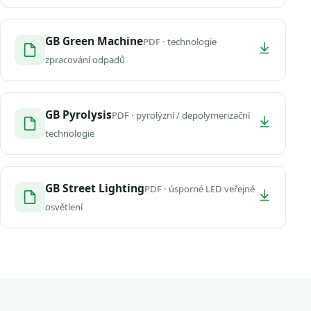
GB Green Machine
PDF · technologie
zpracování odpadů
GB Pyrolysis
PDF · pyrolýzní / depolymerizační
technologie
GB Street Lighting
PDF · úsporné LED veřejné
osvětlení