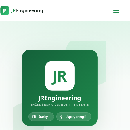
☰
JR
Engineering
JR
JR
JREngineering
INŽENÝRSKÁ ČINNOST · ENERGIE
Úspory energií
Stavby