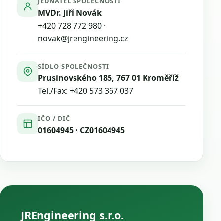
JEDNATEL SPOLEČNOSTI
MVDr. Jiří Novák
+420 728 772 980
·
novak@jrengineering.cz
SÍDLO SPOLEČNOSTI
Prusinovského 185, 767 01 Kroměříž
Tel./Fax:
+420 573 367 037
IČO / DIČ
01604945 · CZ01604945
JREngineering s.r.o.