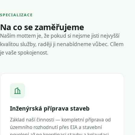
SPECIALIZACE
Na co se zaměřujeme
Naším mottem je, že pokud si nejsme jisti nejvyšší
kvalitou služby, raději ji nenabídneme vůbec. Cílem
je vaše spokojenost.
Inženýrská příprava staveb
Základ naší činnosti — kompletní příprava od
územního rozhodnutí přes EIA a stavební
povolení až po koordinaci stavby a kolaudaci.