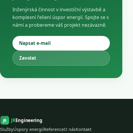
Inženýrská činnost v investiční výstavbě a
komplexní řešení úspor energií. Spojte se s
námi a probereme váš projekt nezávazně.
Napsat e-mail
Zavolat
JR
Engineering
JR
Služby
Úspory energií
Reference
O nás
Kontakt