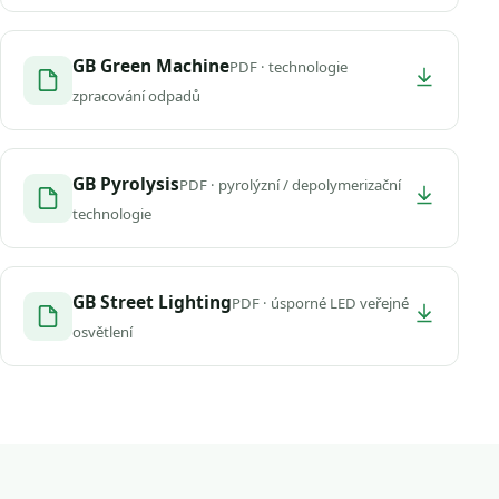
GB Green Machine
PDF · technologie
zpracování odpadů
GB Pyrolysis
PDF · pyrolýzní / depolymerizační
technologie
GB Street Lighting
PDF · úsporné LED veřejné
osvětlení