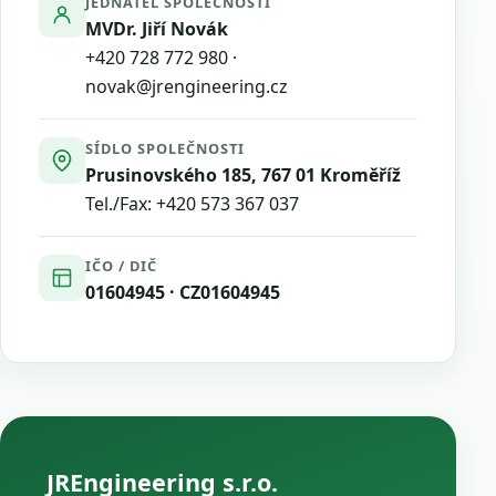
JEDNATEL SPOLEČNOSTI
MVDr. Jiří Novák
+420 728 772 980
·
novak@jrengineering.cz
SÍDLO SPOLEČNOSTI
Prusinovského 185, 767 01 Kroměříž
Tel./Fax:
+420 573 367 037
IČO / DIČ
01604945 · CZ01604945
JREngineering s.r.o.