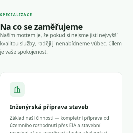
SPECIALIZACE
Na co se zaměřujeme
Naším mottem je, že pokud si nejsme jisti nejvyšší
kvalitou služby, raději ji nenabídneme vůbec. Cílem
je vaše spokojenost.
Inženýrská příprava staveb
Základ naší činnosti — kompletní příprava od
územního rozhodnutí přes EIA a stavební
povolení až po koordinaci stavby a kolaudaci.