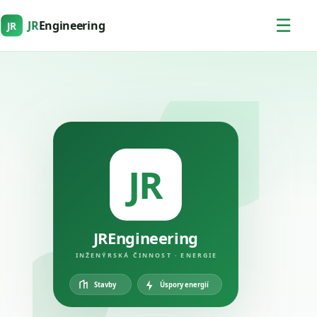
☰
JR
Engineering
JR
JR
JREngineering
INŽENÝRSKÁ ČINNOST · ENERGIE
Úspory energií
Stavby