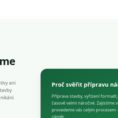
íme
tivy ani
Proč svěřit přípravu n
stavby
Příprava stavby, vyřízení formalit
dnikání.
časově velmi náročné. Zajistíme 
provedeme vás celým procesem — 
záměr.