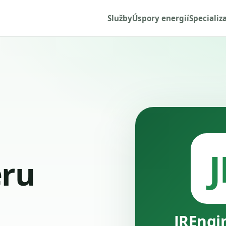
Služby
Úspory energií
Specializ
J
ru
JREngi