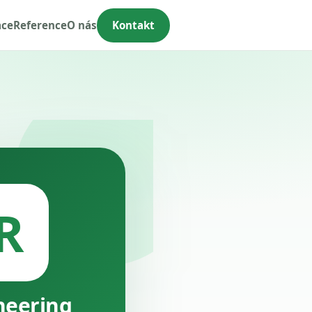
ace
Reference
O nás
Kontakt
R
neering