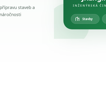
INŽENÝRSKÁ ČI
 přípravu staveb a
 náročnosti
Stavby