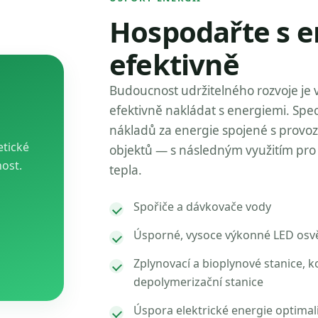
Hospodařte s e
efektivně
Budoucnost udržitelného rozvoje je 
efektivně nakládat s energiemi. Spec
nákladů za energie spojené s provo
etické
objektů — s následným využitím pro 
nost.
tepla.
Spořiče a dávkovače vody
Úsporné, vysoce výkonné LED osvě
Zplynovací a bioplynové stanice, k
depolymerizační stanice
Úspora elektrické energie optimal