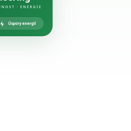
NNOST · ENERGIE
Úspory energií