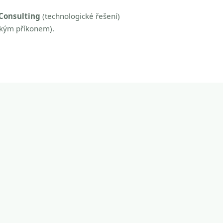
Consulting
(technologické řešení)
zkým příkonem).