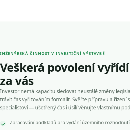
INŽENÝRSKÁ ČINNOST V INVESTIČNÍ VÝSTAVBĚ
Veškerá povolení vyříd
za vás
Investor nemá kapacitu sledovat neustálé změny legisla
trávit čas vyřizováním formalit. Svěřte přípravu a řízení 
specialistovi — ušetřený čas i úsilí věnujte vlastnímu po
Zpracování podkladů pro vydání územního rozhodnutí