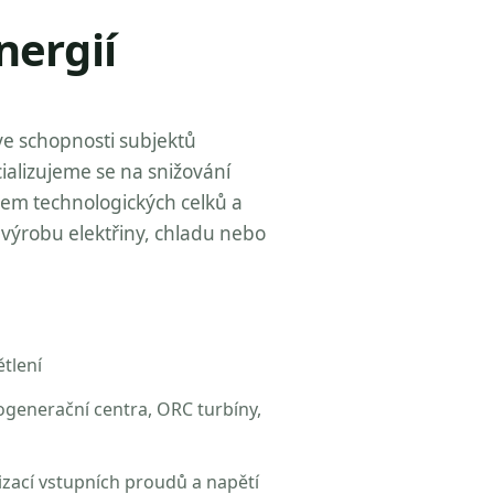
nergií
ve schopnosti subjektů
ializujeme se na snižování
zem technologických celků a
výrobu elektřiny, chladu nebo
tlení
ogenerační centra, ORC turbíny,
izací vstupních proudů a napětí