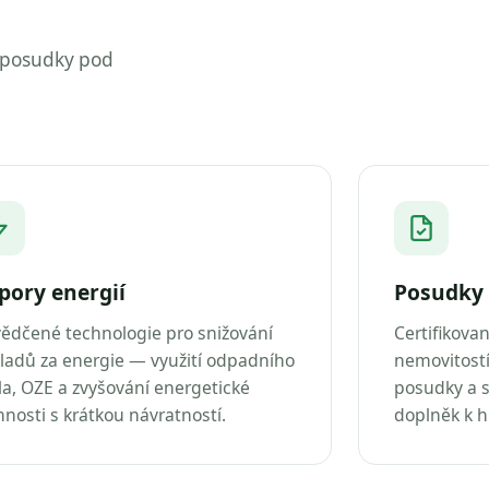
 posudky pod
pory energií
Posudky 
ědčené technologie pro snižování
Certifikova
ladů za energie — využití odpadního
nemovitostí
la, OZE a zvyšování energetické
posudky a s
nnosti s krátkou návratností.
doplněk k 