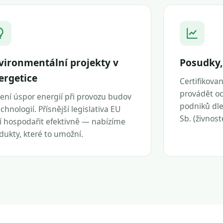
vironmentální projekty v
Posudky,
ergetice
Certifikova
provádět oc
ení úspor energií při provozu budov
podniků dle 
echnologií. Přísnější legislativa EU
Sb. (živnos
í hospodařit efektivně — nabízíme
dukty, které to umožní.