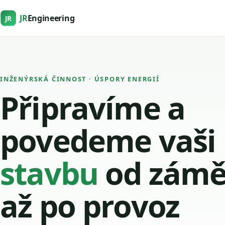
JR
Engineering
JR
INŽENÝRSKÁ ČINNOST · ÚSPORY ENERGIÍ
Připravíme a
povedeme vaši
stavbu
od zámě
až po provoz