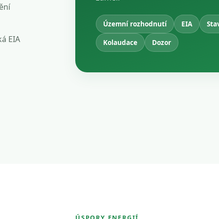
ění
Územní rozhodnutí
EIA
Sta
ká EIA
Kolaudace
Dozor
ÚSPORY ENERGIÍ