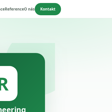
ace
Reference
O nás
Kontakt
R
neering