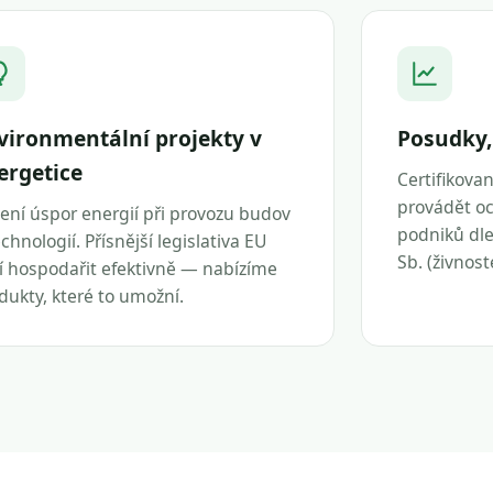
vironmentální projekty v
Posudky,
ergetice
Certifikova
provádět oc
ení úspor energií při provozu budov
podniků dle 
echnologií. Přísnější legislativa EU
Sb. (živnos
í hospodařit efektivně — nabízíme
dukty, které to umožní.