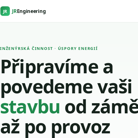
JR
Engineering
JR
INŽENÝRSKÁ ČINNOST · ÚSPORY ENERGIÍ
Připravíme a
povedeme vaši
stavbu
od zámě
až po provoz