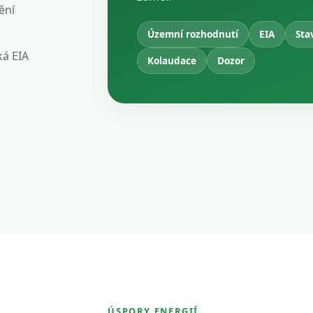
ění
Územní rozhodnutí
EIA
Sta
ká EIA
Kolaudace
Dozor
ÚSPORY ENERGIÍ