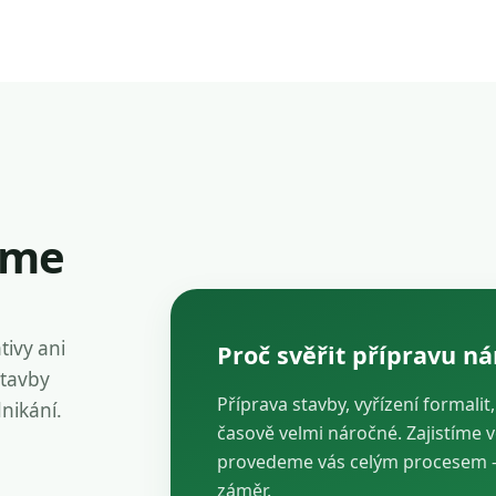
íme
tivy ani
Proč svěřit přípravu n
stavby
Příprava stavby, vyřízení formalit
dnikání.
časově velmi náročné. Zajistíme 
provedeme vás celým procesem — 
záměr.