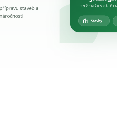
INŽENÝRSKÁ ČI
 přípravu staveb a
 náročnosti
Stavby