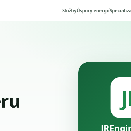
Služby
Úspory energií
Specializ
J
ru
JREngi