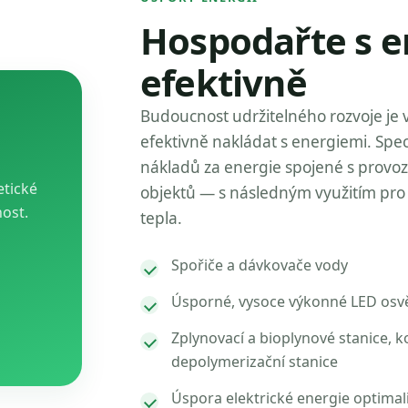
Hospodařte s e
efektivně
Budoucnost udržitelného rozvoje je 
efektivně nakládat s energiemi. Spec
nákladů za energie spojené s provo
etické
objektů — s následným využitím pro 
nost.
tepla.
Spořiče a dávkovače vody
Úsporné, vysoce výkonné LED osvě
Zplynovací a bioplynové stanice, k
depolymerizační stanice
Úspora elektrické energie optimal