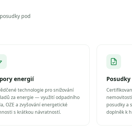
 posudky pod
pory energií
Posudky 
ědčené technologie pro snižování
Certifikova
ladů za energie — využití odpadního
nemovitostí
la, OZE a zvyšování energetické
posudky a s
nnosti s krátkou návratností.
doplněk k 