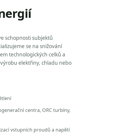
nergií
ve schopnosti subjektů
ializujeme se na snižování
zem technologických celků a
výrobu elektřiny, chladu nebo
tlení
ogenerační centra, ORC turbíny,
izací vstupních proudů a napětí