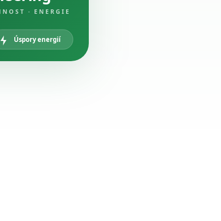
NNOST · ENERGIE
Úspory energií