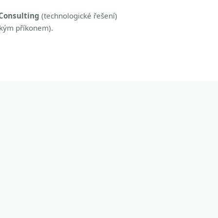
Consulting
(technologické řešení)
zkým příkonem).