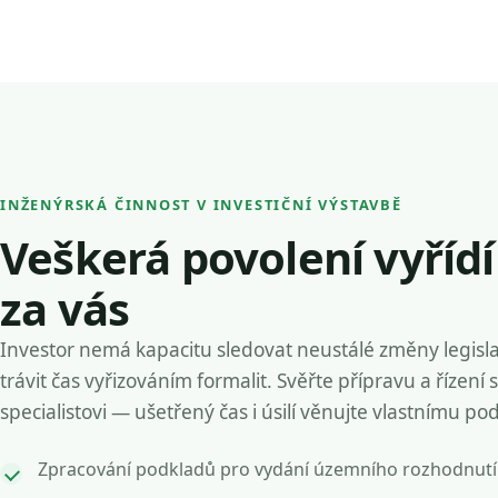
INŽENÝRSKÁ ČINNOST V INVESTIČNÍ VÝSTAVBĚ
Veškerá povolení vyříd
za vás
Investor nemá kapacitu sledovat neustálé změny legisla
trávit čas vyřizováním formalit. Svěřte přípravu a řízení 
specialistovi — ušetřený čas i úsilí věnujte vlastnímu po
Zpracování podkladů pro vydání územního rozhodnutí