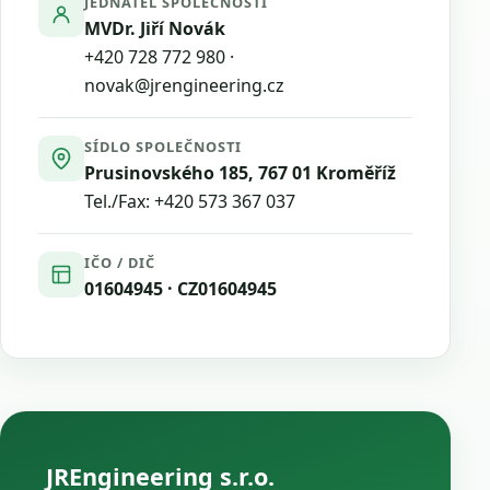
JEDNATEL SPOLEČNOSTI
MVDr. Jiří Novák
+420 728 772 980
·
novak@jrengineering.cz
SÍDLO SPOLEČNOSTI
Prusinovského 185, 767 01 Kroměříž
Tel./Fax:
+420 573 367 037
IČO / DIČ
01604945 · CZ01604945
JREngineering s.r.o.