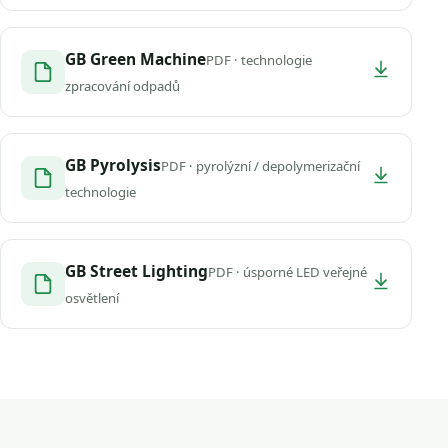
GB Green Machine
PDF · technologie
zpracování odpadů
GB Pyrolysis
PDF · pyrolýzní / depolymerizační
technologie
GB Street Lighting
PDF · úsporné LED veřejné
osvětlení