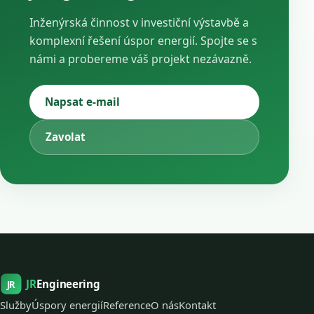
Inženýrská činnost v investiční výstavbě a
komplexní řešení úspor energií. Spojte se s
námi a probereme váš projekt nezávazně.
Napsat e-mail
Zavolat
JR
Engineering
JR
Služby
Úspory energií
Reference
O nás
Kontakt