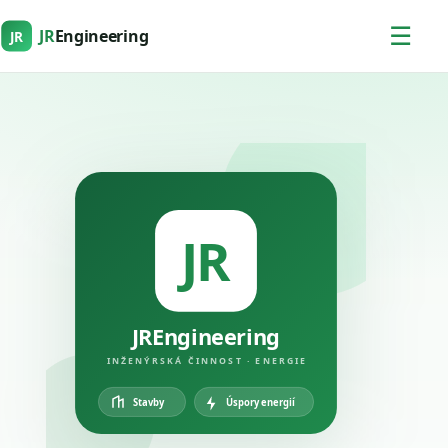
☰
JR
Engineering
JR
JR
JREngineering
INŽENÝRSKÁ ČINNOST · ENERGIE
Úspory energií
Stavby