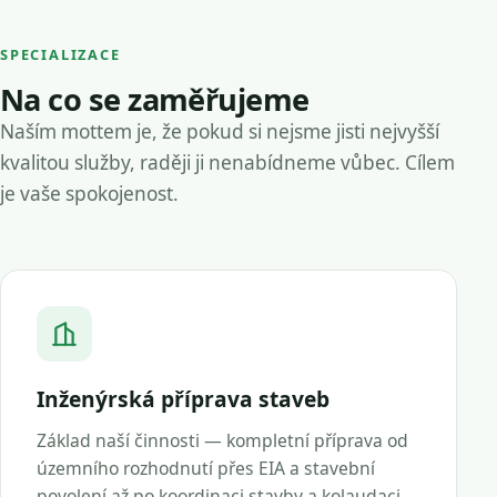
SPECIALIZACE
Na co se zaměřujeme
Naším mottem je, že pokud si nejsme jisti nejvyšší
kvalitou služby, raději ji nenabídneme vůbec. Cílem
je vaše spokojenost.
Inženýrská příprava staveb
Základ naší činnosti — kompletní příprava od
územního rozhodnutí přes EIA a stavební
povolení až po koordinaci stavby a kolaudaci.