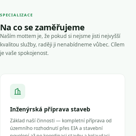
SPECIALIZACE
Na co se zaměřujeme
Naším mottem je, že pokud si nejsme jisti nejvyšší
kvalitou služby, raději ji nenabídneme vůbec. Cílem
je vaše spokojenost.
Inženýrská příprava staveb
Základ naší činnosti — kompletní příprava od
územního rozhodnutí přes EIA a stavební
povolení až po koordinaci stavby a kolaudaci.