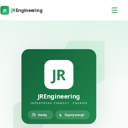
☰
JR
Engineering
JR
JR
JREngineering
INŽENÝRSKÁ ČINNOST · ENERGIE
Úspory energií
Stavby