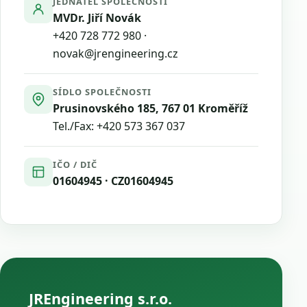
JEDNATEL SPOLEČNOSTI
MVDr. Jiří Novák
+420 728 772 980
·
novak@jrengineering.cz
SÍDLO SPOLEČNOSTI
Prusinovského 185, 767 01 Kroměříž
Tel./Fax:
+420 573 367 037
IČO / DIČ
01604945 · CZ01604945
JREngineering s.r.o.