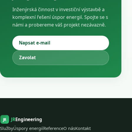
Inženýrská činnost v investiční výstavbě a
komplexní řešení úspor energií. Spojte se s
námi a probereme váš projekt nezávazně.
Napsat e-mail
Zavolat
JR
Engineering
JR
Služby
Úspory energií
Reference
O nás
Kontakt