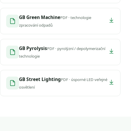
GB Green Machine
PDF · technologie
zpracování odpadů
GB Pyrolysis
PDF · pyrolýzní / depolymerizační
technologie
GB Street Lighting
PDF · úsporné LED veřejné
osvětlení