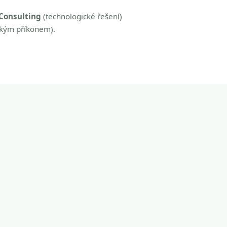
Consulting
(technologické řešení)
zkým příkonem).