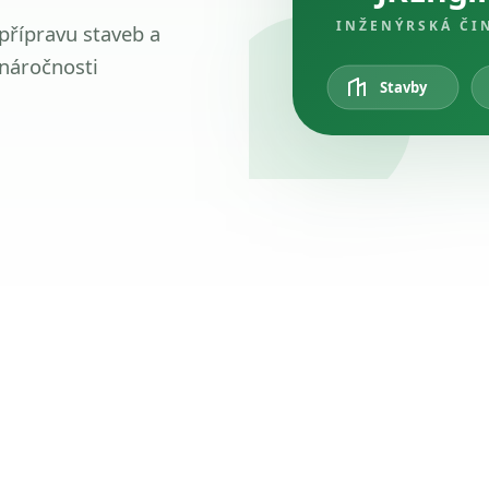
INŽENÝRSKÁ ČI
 přípravu staveb a
 náročnosti
Stavby