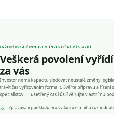
INŽENÝRSKÁ ČINNOST V INVESTIČNÍ VÝSTAVBĚ
Veškerá povolení vyříd
za vás
Investor nemá kapacitu sledovat neustálé změny legisla
trávit čas vyřizováním formalit. Svěřte přípravu a řízení 
specialistovi — ušetřený čas i úsilí věnujte vlastnímu po
Zpracování podkladů pro vydání územního rozhodnutí