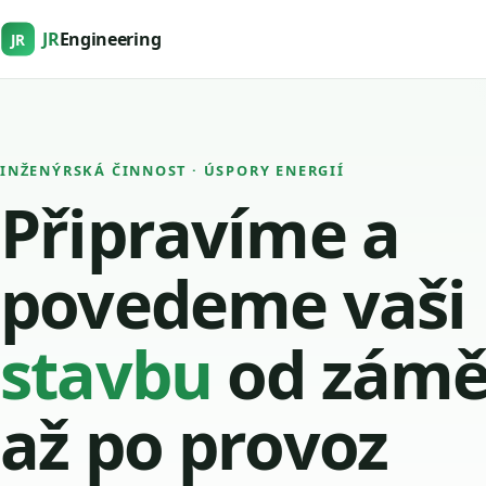
JR
Engineering
JR
INŽENÝRSKÁ ČINNOST · ÚSPORY ENERGIÍ
Připravíme a
povedeme vaši
stavbu
od zámě
až po provoz