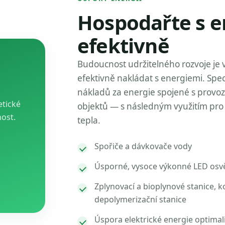
Hospodařte s e
efektivně
Budoucnost udržitelného rozvoje je 
efektivně nakládat s energiemi. Spec
nákladů za energie spojené s provo
etické
objektů — s následným využitím pro 
nost.
tepla.
Spořiče a dávkovače vody
Úsporné, vysoce výkonné LED osvě
Zplynovací a bioplynové stanice, k
depolymerizační stanice
Úspora elektrické energie optimal