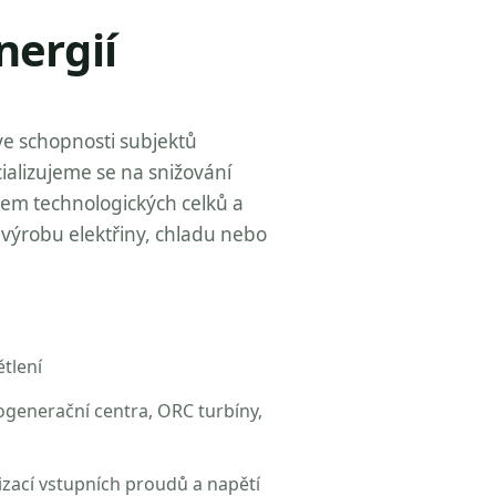
nergií
ve schopnosti subjektů
ializujeme se na snižování
zem technologických celků a
výrobu elektřiny, chladu nebo
tlení
ogenerační centra, ORC turbíny,
izací vstupních proudů a napětí