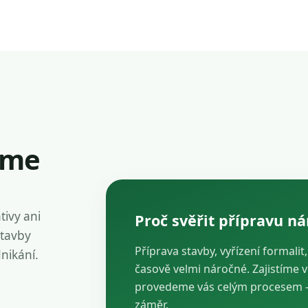
íme
tivy ani
Proč svěřit přípravu n
stavby
Příprava stavby, vyřízení formalit
dnikání.
časově velmi náročné. Zajistíme 
provedeme vás celým procesem — 
záměr.