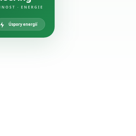
NNOST · ENERGIE
Úspory energií