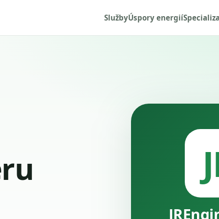
Služby
Úspory energií
Specializ
J
ru
JREngi