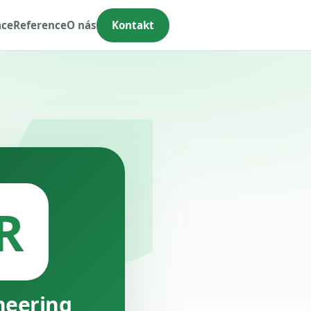
ace
Reference
O nás
Kontakt
R
neering