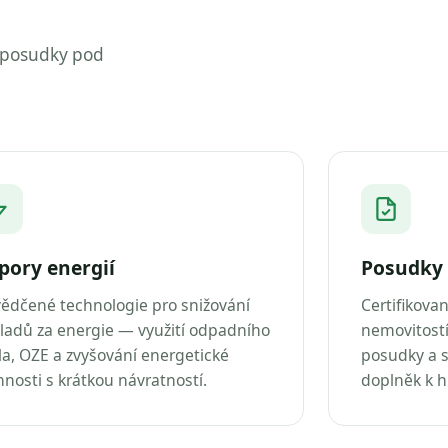
 posudky pod
pory energií
Posudky 
ědčené technologie pro snižování
Certifikova
ladů za energie — využití odpadního
nemovitostí
la, OZE a zvyšování energetické
posudky a s
nnosti s krátkou návratností.
doplněk k 