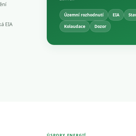
ění
Územní rozhodnutí
EIA
Sta
ká EIA
Kolaudace
Dozor
ÚSPORY ENERGIÍ