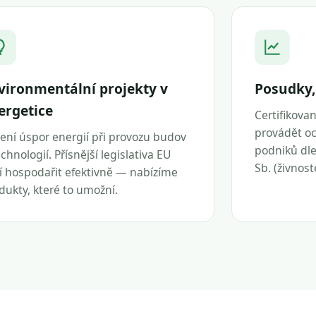
vironmentální projekty v
Posudky,
ergetice
Certifikova
provádět oc
ení úspor energií při provozu budov
podniků dle 
echnologií. Přísnější legislativa EU
Sb. (živnos
í hospodařit efektivně — nabízíme
dukty, které to umožní.