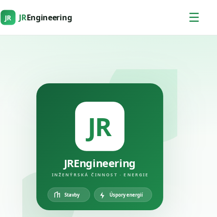
☰
JR
Engineering
JR
JR
JREngineering
INŽENÝRSKÁ ČINNOST · ENERGIE
Úspory energií
Stavby