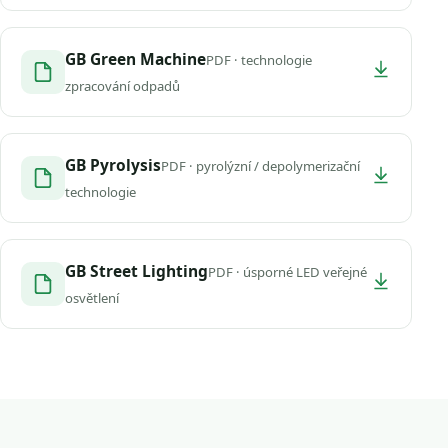
GB Green Machine
PDF · technologie
zpracování odpadů
GB Pyrolysis
PDF · pyrolýzní / depolymerizační
technologie
GB Street Lighting
PDF · úsporné LED veřejné
osvětlení