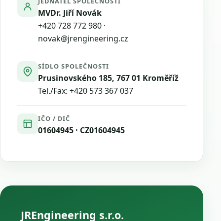
JEDNATEL SPOLEČNOSTI
MVDr. Jiří Novák
+420 728 772 980
·
novak@jrengineering.cz
SÍDLO SPOLEČNOSTI
Prusinovského 185, 767 01 Kroměříž
Tel./Fax:
+420 573 367 037
IČO / DIČ
01604945 · CZ01604945
JREngineering s.r.o.