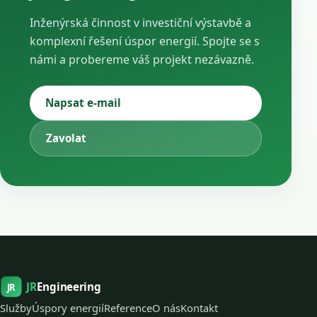
Inženýrská činnost v investiční výstavbě a
komplexní řešení úspor energií. Spojte se s
námi a probereme váš projekt nezávazně.
Napsat e-mail
Zavolat
JR
Engineering
JR
Služby
Úspory energií
Reference
O nás
Kontakt