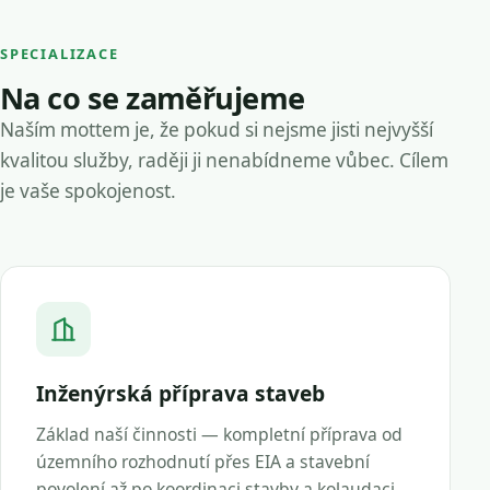
SPECIALIZACE
Na co se zaměřujeme
Naším mottem je, že pokud si nejsme jisti nejvyšší
kvalitou služby, raději ji nenabídneme vůbec. Cílem
je vaše spokojenost.
Inženýrská příprava staveb
Základ naší činnosti — kompletní příprava od
územního rozhodnutí přes EIA a stavební
povolení až po koordinaci stavby a kolaudaci.