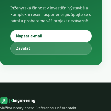
Inženýrská činnost v investiční výstavbě a
komplexní řešení úspor energií. Spojte se s
námi a probereme váš projekt nezávazně.
Napsat e-mail
Zavolat
JR
Engineering
JR
Služby
Úspory energií
Reference
O nás
Kontakt