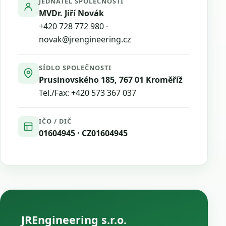
JEDNATEL SPOLEČNOSTI
MVDr. Jiří Novák
+420 728 772 980
·
novak@jrengineering.cz
SÍDLO SPOLEČNOSTI
Prusinovského 185, 767 01 Kroměříž
Tel./Fax:
+420 573 367 037
IČO / DIČ
01604945 · CZ01604945
JREngineering s.r.o.