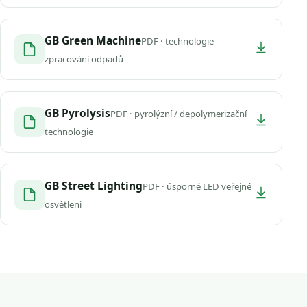
GB Green Machine
PDF · technologie
zpracování odpadů
GB Pyrolysis
PDF · pyrolýzní / depolymerizační
technologie
GB Street Lighting
PDF · úsporné LED veřejné
osvětlení