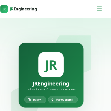
☰
JR
Engineering
JR
JR
JREngineering
INŽENÝRSKÁ ČINNOST · ENERGIE
Úspory energií
Stavby