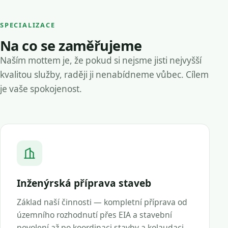
SPECIALIZACE
Na co se zaměřujeme
Naším mottem je, že pokud si nejsme jisti nejvyšší
kvalitou služby, raději ji nenabídneme vůbec. Cílem
je vaše spokojenost.
Inženýrská příprava staveb
Základ naší činnosti — kompletní příprava od
územního rozhodnutí přes EIA a stavební
povolení až po koordinaci stavby a kolaudaci.