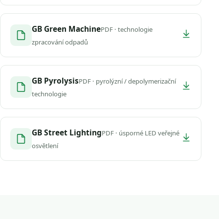
GB Green Machine
PDF · technologie
zpracování odpadů
GB Pyrolysis
PDF · pyrolýzní / depolymerizační
technologie
GB Street Lighting
PDF · úsporné LED veřejné
osvětlení