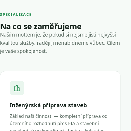
SPECIALIZACE
Na co se zaměřujeme
Naším mottem je, že pokud si nejsme jisti nejvyšší
kvalitou služby, raději ji nenabídneme vůbec. Cílem
je vaše spokojenost.
Inženýrská příprava staveb
Základ naší činnosti — kompletní příprava od
územního rozhodnutí přes EIA a stavební
povolení až po koordinaci stavby a kolaudaci.