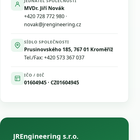
JEDNATEL SPOLEČNOSTI
MVDr. Jiří Novák
+420 728 772 980
·
novak@jrengineering.cz
SÍDLO SPOLEČNOSTI
Prusinovského 185, 767 01 Kroměříž
Tel./Fax:
+420 573 367 037
IČO / DIČ
01604945 · CZ01604945
JREngineering s.r.o.