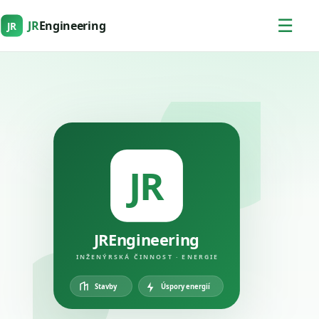
☰
JR
Engineering
JR
JR
JREngineering
INŽENÝRSKÁ ČINNOST · ENERGIE
Úspory energií
Stavby