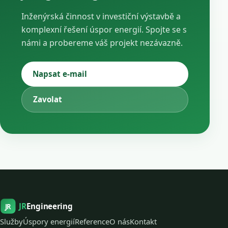
Inženýrská činnost v investiční výstavbě a
komplexní řešení úspor energií. Spojte se s
námi a probereme váš projekt nezávazně.
Napsat e-mail
Zavolat
JR
Engineering
JR
Služby
Úspory energií
Reference
O nás
Kontakt