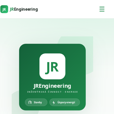
☰
JR
Engineering
JR
JR
JREngineering
INŽENÝRSKÁ ČINNOST · ENERGIE
Úspory energií
Stavby