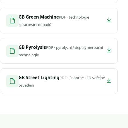
GB Green Machine
PDF · technologie
zpracování odpadů
GB Pyrolysis
PDF · pyrolýzní / depolymerizační
technologie
GB Street Lighting
PDF · úsporné LED veřejné
osvětlení