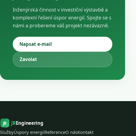
Inženýrská činnost v investiční výstavbě a
komplexní řešení úspor energií. Spojte se s
námi a probereme váš projekt nezávazně.
Napsat e-mail
Zavolat
JR
Engineering
JR
Služby
Úspory energií
Reference
O nás
Kontakt