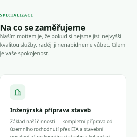
SPECIALIZACE
Na co se zaměřujeme
Naším mottem je, že pokud si nejsme jisti nejvyšší
kvalitou služby, raději ji nenabídneme vůbec. Cílem
je vaše spokojenost.
Inženýrská příprava staveb
Základ naší činnosti — kompletní příprava od
územního rozhodnutí přes EIA a stavební
povolení až po koordinaci stavby a kolaudaci.