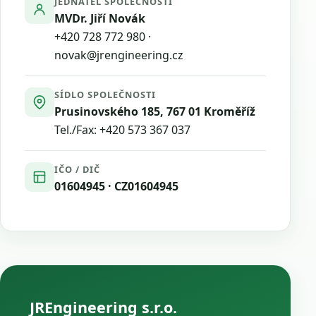
JEDNATEL SPOLEČNOSTI
MVDr. Jiří Novák
+420 728 772 980
·
novak@jrengineering.cz
SÍDLO SPOLEČNOSTI
Prusinovského 185, 767 01 Kroměříž
Tel./Fax:
+420 573 367 037
IČO / DIČ
01604945 · CZ01604945
JREngineering s.r.o.