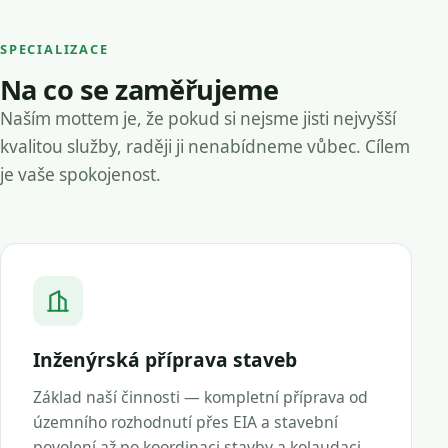
SPECIALIZACE
Na co se zaměřujeme
Naším mottem je, že pokud si nejsme jisti nejvyšší
kvalitou služby, raději ji nenabídneme vůbec. Cílem
je vaše spokojenost.
Inženýrská příprava staveb
Základ naší činnosti — kompletní příprava od
územního rozhodnutí přes EIA a stavební
povolení až po koordinaci stavby a kolaudaci.