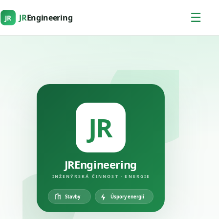
☰
JR
Engineering
JR
JR
JREngineering
INŽENÝRSKÁ ČINNOST · ENERGIE
Úspory energií
Stavby