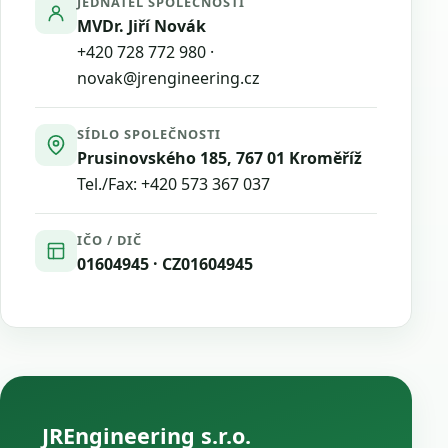
JEDNATEL SPOLEČNOSTI
MVDr. Jiří Novák
+420 728 772 980
·
novak@jrengineering.cz
SÍDLO SPOLEČNOSTI
Prusinovského 185, 767 01 Kroměříž
Tel./Fax:
+420 573 367 037
IČO / DIČ
01604945 · CZ01604945
JREngineering s.r.o.