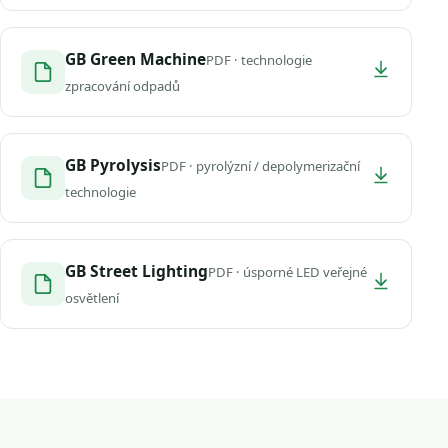
GB Green Machine
PDF · technologie
zpracování odpadů
GB Pyrolysis
PDF · pyrolýzní / depolymerizační
technologie
GB Street Lighting
PDF · úsporné LED veřejné
osvětlení