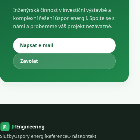
Inženýrská činnost v investiční výstavbě a
komplexní řešení úspor energií. Spojte se s
námi a probereme váš projekt nezávazně.
Napsat e-mail
Zavolat
JR
Engineering
JR
Služby
Úspory energií
Reference
O nás
Kontakt