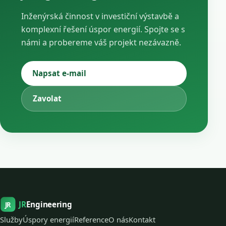
Inženýrská činnost v investiční výstavbě a
komplexní řešení úspor energií. Spojte se s
námi a probereme váš projekt nezávazně.
Napsat e-mail
Zavolat
JR
Engineering
JR
Služby
Úspory energií
Reference
O nás
Kontakt