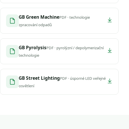
GB Green Machine
PDF · technologie
zpracování odpadů
GB Pyrolysis
PDF · pyrolýzní / depolymerizační
technologie
GB Street Lighting
PDF · úsporné LED veřejné
osvětlení