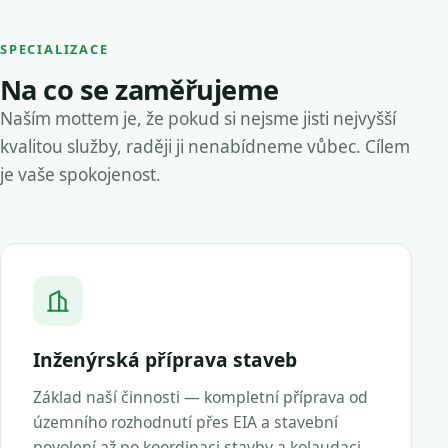
SPECIALIZACE
Na co se zaměřujeme
Naším mottem je, že pokud si nejsme jisti nejvyšší
kvalitou služby, raději ji nenabídneme vůbec. Cílem
je vaše spokojenost.
Inženýrská příprava staveb
Základ naší činnosti — kompletní příprava od
územního rozhodnutí přes EIA a stavební
povolení až po koordinaci stavby a kolaudaci.