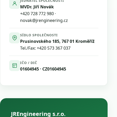
JEDNATEL SPOLEČNOSTI
MVDr. Jiří Novák
+420 728 772 980
·
novak@jrengineering.cz
SÍDLO SPOLEČNOSTI
Prusinovského 185, 767 01 Kroměříž
Tel./Fax:
+420 573 367 037
IČO / DIČ
01604945 · CZ01604945
JREngineering s.r.o.