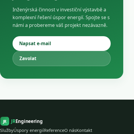
Inženýrská činnost v investiční výstavbě a
komplexní řešení úspor energií. Spojte se s
námi a probereme váš projekt nezávazně.
Napsat e-mail
Zavolat
JR
Engineering
JR
Služby
Úspory energií
Reference
O nás
Kontakt