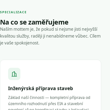
SPECIALIZACE
Na co se zaměřujeme
Naším mottem je, že pokud si nejsme jisti nejvyšší
kvalitou služby, raději ji nenabídneme vůbec. Cílem
je vaše spokojenost.
Inženýrská příprava staveb
Základ naší činnosti — kompletní příprava od
územního rozhodnutí přes EIA a stavební
povolení až po koordinaci stavby a kolaudaci.