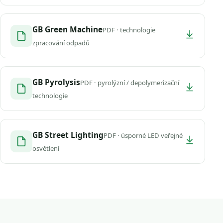
GB Green Machine
PDF · technologie
zpracování odpadů
GB Pyrolysis
PDF · pyrolýzní / depolymerizační
technologie
GB Street Lighting
PDF · úsporné LED veřejné
osvětlení