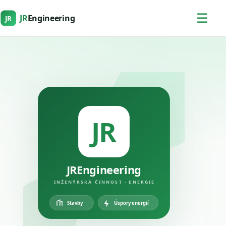
☰
JR
Engineering
JR
JR
JREngineering
INŽENÝRSKÁ ČINNOST · ENERGIE
Úspory energií
Stavby