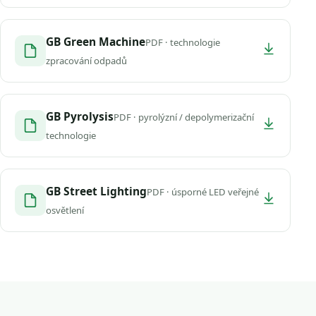
GB Green Machine
PDF · technologie
zpracování odpadů
GB Pyrolysis
PDF · pyrolýzní / depolymerizační
technologie
GB Street Lighting
PDF · úsporné LED veřejné
osvětlení