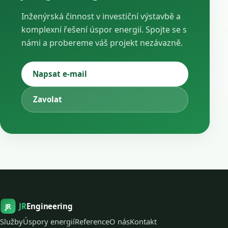
Inženýrská činnost v investiční výstavbě a
komplexní řešení úspor energií. Spojte se s
námi a probereme váš projekt nezávazně.
Napsat e-mail
Zavolat
JR
Engineering
JR
Služby
Úspory energií
Reference
O nás
Kontakt