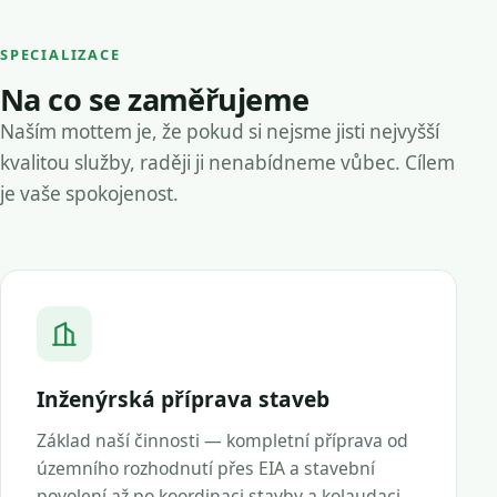
SPECIALIZACE
Na co se zaměřujeme
Naším mottem je, že pokud si nejsme jisti nejvyšší
kvalitou služby, raději ji nenabídneme vůbec. Cílem
je vaše spokojenost.
Inženýrská příprava staveb
Základ naší činnosti — kompletní příprava od
územního rozhodnutí přes EIA a stavební
povolení až po koordinaci stavby a kolaudaci.