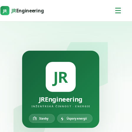
☰
JR
Engineering
JR
JR
JREngineering
INŽENÝRSKÁ ČINNOST · ENERGIE
Úspory energií
Stavby