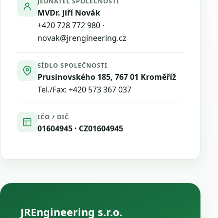
JEDNATEL SPOLEČNOSTI
MVDr. Jiří Novák
+420 728 772 980
·
novak@jrengineering.cz
SÍDLO SPOLEČNOSTI
Prusinovského 185, 767 01 Kroměříž
Tel./Fax:
+420 573 367 037
IČO / DIČ
01604945 · CZ01604945
JREngineering s.r.o.