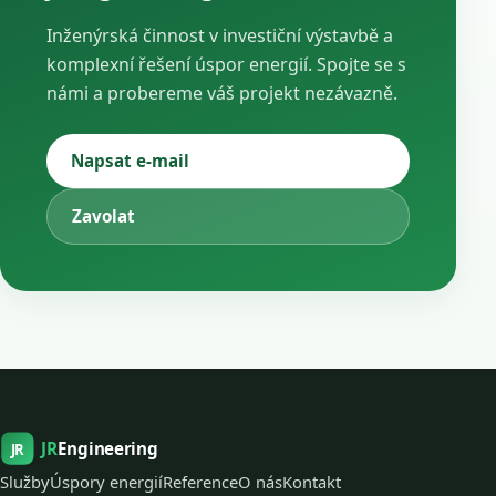
Inženýrská činnost v investiční výstavbě a
komplexní řešení úspor energií. Spojte se s
námi a probereme váš projekt nezávazně.
Napsat e-mail
Zavolat
JR
Engineering
JR
Služby
Úspory energií
Reference
O nás
Kontakt