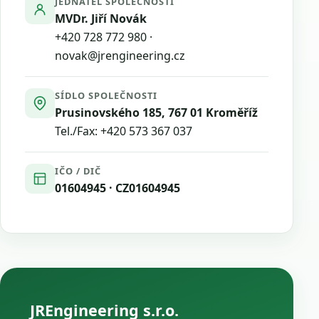
JEDNATEL SPOLEČNOSTI
MVDr. Jiří Novák
+420 728 772 980
·
novak@jrengineering.cz
SÍDLO SPOLEČNOSTI
Prusinovského 185, 767 01 Kroměříž
Tel./Fax:
+420 573 367 037
IČO / DIČ
01604945 · CZ01604945
JREngineering s.r.o.