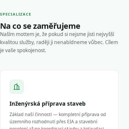
SPECIALIZACE
Na co se zaměřujeme
Naším mottem je, že pokud si nejsme jisti nejvyšší
kvalitou služby, raději ji nenabídneme vůbec. Cílem
je vaše spokojenost.
Inženýrská příprava staveb
Základ naší činnosti — kompletní příprava od
územního rozhodnutí přes EIA a stavební
povolení až po koordinaci stavby a kolaudaci.