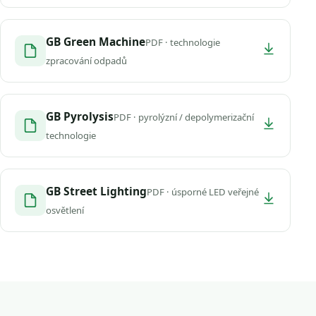
GB Green Machine
PDF · technologie
zpracování odpadů
GB Pyrolysis
PDF · pyrolýzní / depolymerizační
technologie
GB Street Lighting
PDF · úsporné LED veřejné
osvětlení