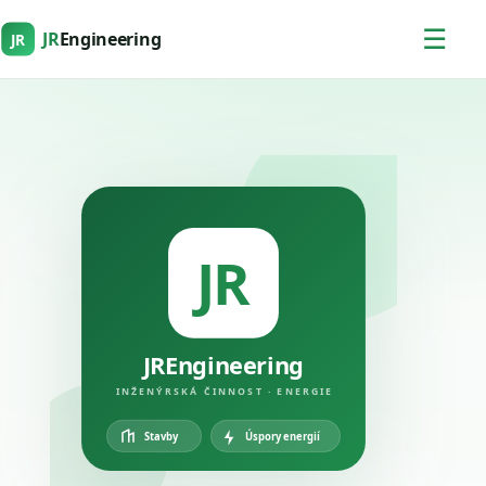
☰
JR
Engineering
JR
JR
JREngineering
INŽENÝRSKÁ ČINNOST · ENERGIE
Úspory energií
Stavby