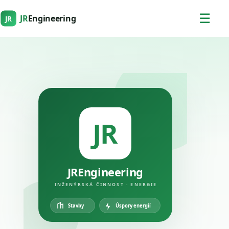
☰
JR
Engineering
JR
JR
JREngineering
INŽENÝRSKÁ ČINNOST · ENERGIE
Úspory energií
Stavby