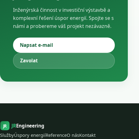
Inženýrská činnost v investiční výstavbě a
komplexní řešení úspor energií. Spojte se s
námi a probereme váš projekt nezávazně.
Napsat e-mail
Zavolat
JR
Engineering
JR
Služby
Úspory energií
Reference
O nás
Kontakt