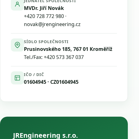
JEDNATEL SPOLEČNOSTI
MVDr. Jiří Novák
+420 728 772 980
·
novak@jrengineering.cz
SÍDLO SPOLEČNOSTI
Prusinovského 185, 767 01 Kroměříž
Tel./Fax:
+420 573 367 037
IČO / DIČ
01604945 · CZ01604945
JREngineering s.r.o.