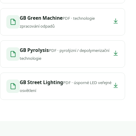
GB Green Machine
PDF · technologie
zpracování odpadů
GB Pyrolysis
PDF · pyrolýzní / depolymerizační
technologie
GB Street Lighting
PDF · úsporné LED veřejné
osvětlení