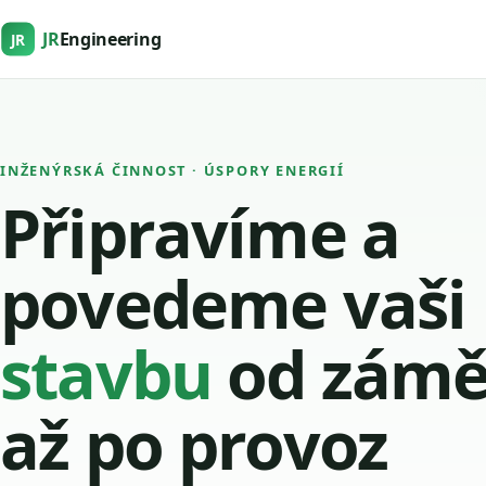
JR
Engineering
JR
INŽENÝRSKÁ ČINNOST · ÚSPORY ENERGIÍ
Připravíme a
povedeme vaši
stavbu
od zámě
až po provoz