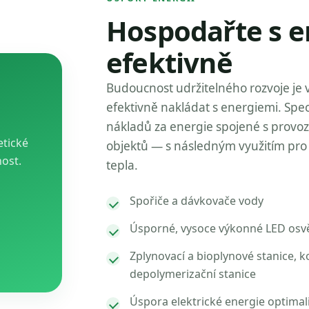
Hospodařte s e
efektivně
Budoucnost udržitelného rozvoje je 
efektivně nakládat s energiemi. Spec
nákladů za energie spojené s provo
etické
objektů — s následným využitím pro 
nost.
tepla.
Spořiče a dávkovače vody
Úsporné, vysoce výkonné LED osvě
Zplynovací a bioplynové stanice, k
depolymerizační stanice
Úspora elektrické energie optimal