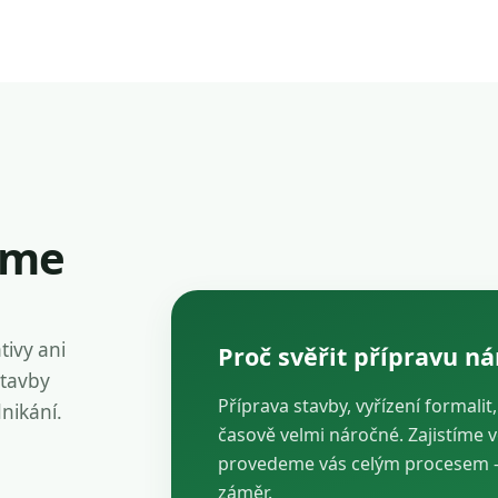
íme
tivy ani
Proč svěřit přípravu n
stavby
Příprava stavby, vyřízení formalit
dnikání.
časově velmi náročné. Zajistíme 
provedeme vás celým procesem — 
záměr.