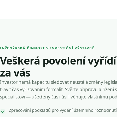
INŽENÝRSKÁ ČINNOST V INVESTIČNÍ VÝSTAVBĚ
Veškerá povolení vyříd
za vás
Investor nemá kapacitu sledovat neustálé změny legisla
trávit čas vyřizováním formalit. Svěřte přípravu a řízení 
specialistovi — ušetřený čas i úsilí věnujte vlastnímu po
Zpracování podkladů pro vydání územního rozhodnutí