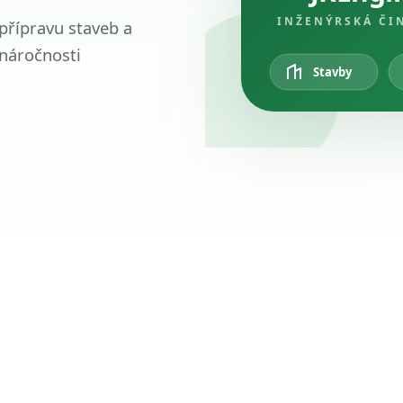
INŽENÝRSKÁ ČI
 přípravu staveb a
 náročnosti
Stavby