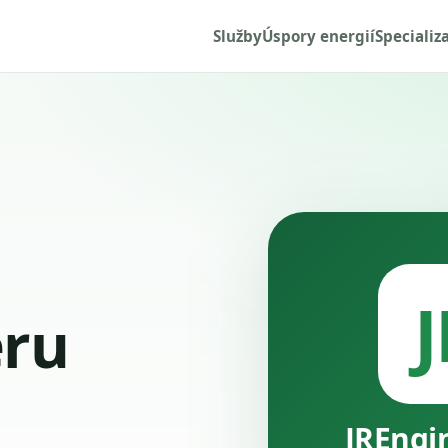
Služby
Úspory energií
Specializ
J
ru
JREngi