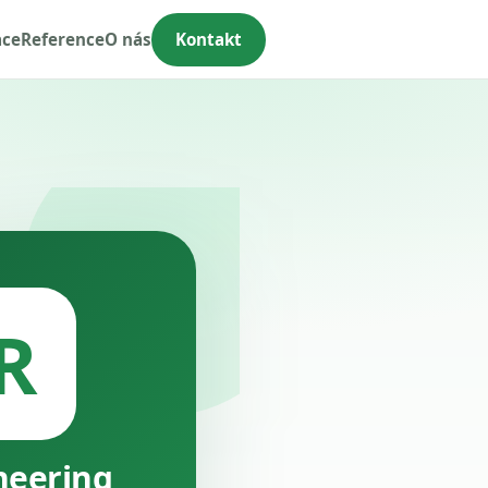
ace
Reference
O nás
Kontakt
R
neering