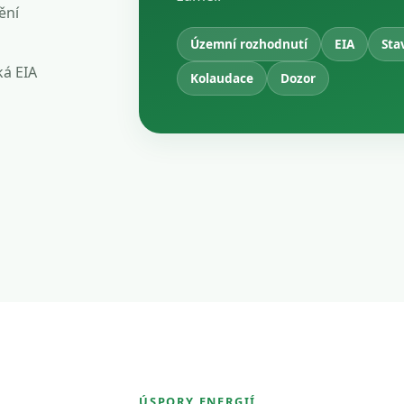
ění
Územní rozhodnutí
EIA
Sta
ká EIA
Kolaudace
Dozor
ÚSPORY ENERGIÍ