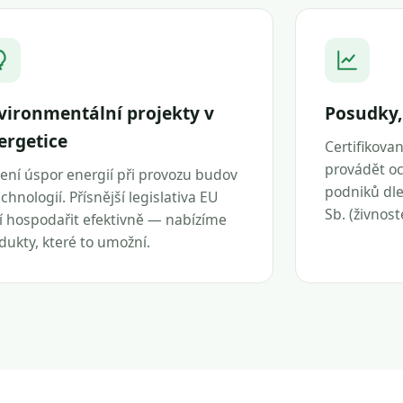
vironmentální projekty v
Posudky,
ergetice
Certifikova
provádět oc
ení úspor energií při provozu budov
podniků dle 
echnologií. Přísnější legislativa EU
Sb. (živnos
í hospodařit efektivně — nabízíme
dukty, které to umožní.