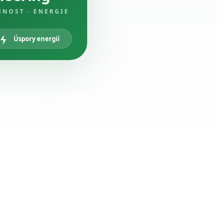
NNOST · ENERGIE
Úspory energií