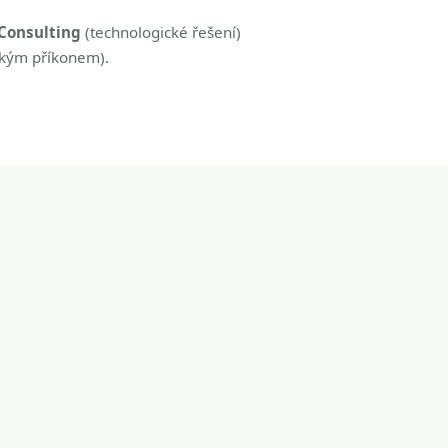
Consulting
(technologické řešení)
zkým příkonem).