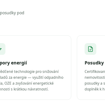
 posudky pod
pory energií
Posudky 
ědčené technologie pro snižování
Certifikova
ladů za energie — využití odpadního
nemovitostí
la, OZE a zvyšování energetické
posudky a s
nnosti s krátkou návratností.
doplněk k 