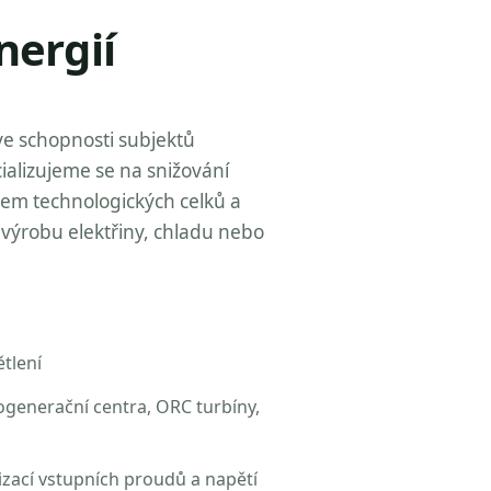
nergií
ve schopnosti subjektů
ializujeme se na snižování
zem technologických celků a
výrobu elektřiny, chladu nebo
tlení
ogenerační centra, ORC turbíny,
izací vstupních proudů a napětí