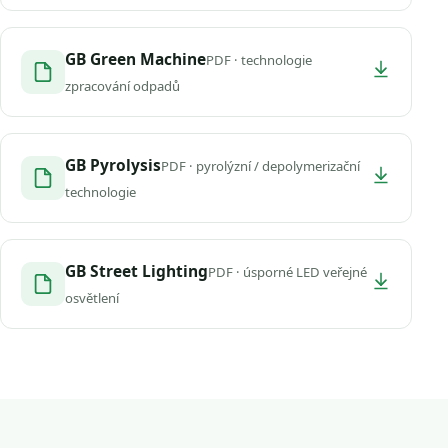
GB Green Machine
PDF · technologie
zpracování odpadů
GB Pyrolysis
PDF · pyrolýzní / depolymerizační
technologie
GB Street Lighting
PDF · úsporné LED veřejné
osvětlení