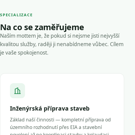
SPECIALIZACE
Na co se zaměřujeme
Naším mottem je, že pokud si nejsme jisti nejvyšší
kvalitou služby, raději ji nenabídneme vůbec. Cílem
je vaše spokojenost.
Inženýrská příprava staveb
Základ naší činnosti — kompletní příprava od
územního rozhodnutí přes EIA a stavební
povolení až po koordinaci stavby a kolaudaci.