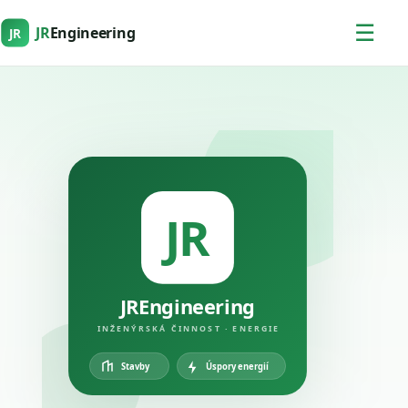
☰
JR
Engineering
JR
JR
JREngineering
INŽENÝRSKÁ ČINNOST · ENERGIE
Úspory energií
Stavby