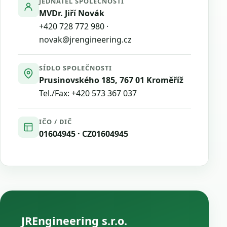
JEDNATEL SPOLEČNOSTI
MVDr. Jiří Novák
+420 728 772 980
·
novak@jrengineering.cz
SÍDLO SPOLEČNOSTI
Prusinovského 185, 767 01 Kroměříž
Tel./Fax:
+420 573 367 037
IČO / DIČ
01604945 · CZ01604945
JREngineering s.r.o.