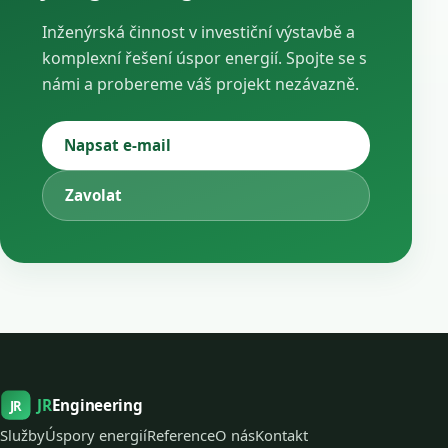
Inženýrská činnost v investiční výstavbě a
komplexní řešení úspor energií. Spojte se s
námi a probereme váš projekt nezávazně.
Napsat e-mail
Zavolat
JR
Engineering
JR
Služby
Úspory energií
Reference
O nás
Kontakt