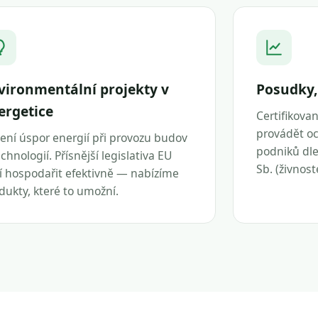
vironmentální projekty v
Posudky,
ergetice
Certifikova
provádět oc
ení úspor energií při provozu budov
podniků dle 
echnologií. Přísnější legislativa EU
Sb. (živnos
í hospodařit efektivně — nabízíme
dukty, které to umožní.