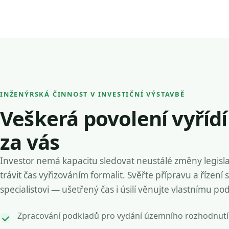
INŽENÝRSKÁ ČINNOST V INVESTIČNÍ VÝSTAVBĚ
Veškerá povolení vyříd
za vás
Investor nemá kapacitu sledovat neustálé změny legisla
trávit čas vyřizováním formalit. Svěřte přípravu a řízení 
specialistovi — ušetřený čas i úsilí věnujte vlastnímu po
Zpracování podkladů pro vydání územního rozhodnutí