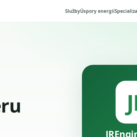
Služby
Úspory energií
Specializ
J
ru
JREngi