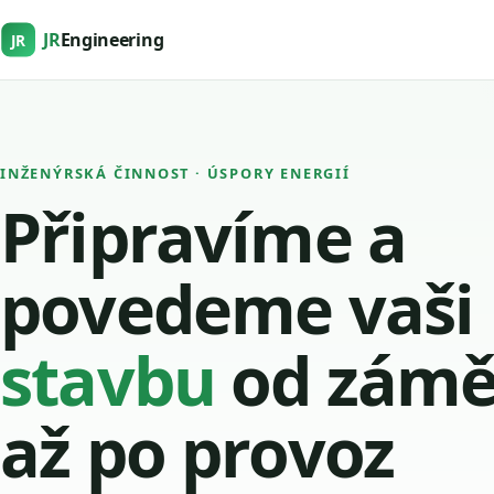
JR
Engineering
JR
INŽENÝRSKÁ ČINNOST · ÚSPORY ENERGIÍ
Připravíme a
povedeme vaši
stavbu
od zámě
až po provoz