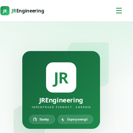
☰
JR
Engineering
JR
JR
JREngineering
INŽENÝRSKÁ ČINNOST · ENERGIE
Úspory energií
Stavby