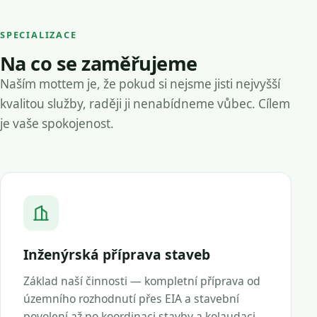
SPECIALIZACE
Na co se zaměřujeme
Naším mottem je, že pokud si nejsme jisti nejvyšší
kvalitou služby, raději ji nenabídneme vůbec. Cílem
je vaše spokojenost.
Inženýrská příprava staveb
Základ naší činnosti — kompletní příprava od
územního rozhodnutí přes EIA a stavební
povolení až po koordinaci stavby a kolaudaci.