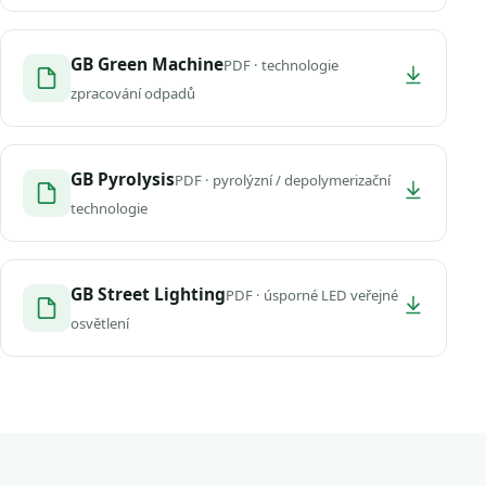
GB Green Machine
PDF · technologie
zpracování odpadů
GB Pyrolysis
PDF · pyrolýzní / depolymerizační
technologie
GB Street Lighting
PDF · úsporné LED veřejné
osvětlení