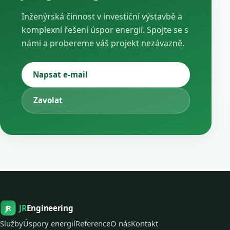
Inženýrská činnost v investiční výstavbě a
komplexní řešení úspor energií. Spojte se s
námi a probereme váš projekt nezávazně.
Napsat e-mail
Zavolat
JR
Engineering
JR
Služby
Úspory energií
Reference
O nás
Kontakt