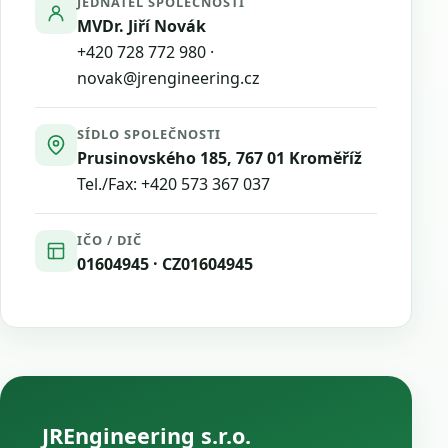
JEDNATEL SPOLEČNOSTI
MVDr. Jiří Novák
+420 728 772 980
·
novak@jrengineering.cz
SÍDLO SPOLEČNOSTI
Prusinovského 185, 767 01 Kroměříž
Tel./Fax:
+420 573 367 037
IČO / DIČ
01604945 · CZ01604945
JREngineering s.r.o.