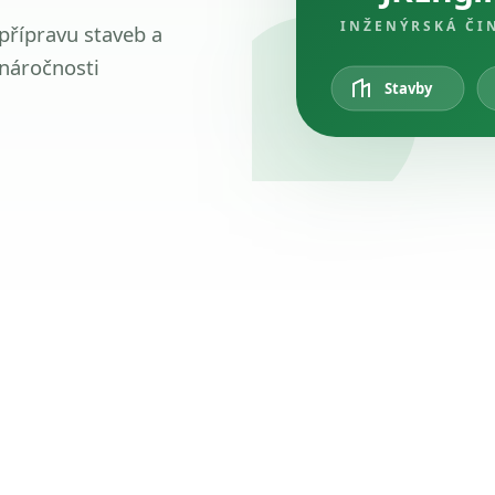
INŽENÝRSKÁ ČI
 přípravu staveb a
 náročnosti
Stavby