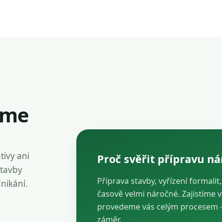
íme
tivy ani
Proč svěřit přípravu n
stavby
Příprava stavby, vyřízení formalit
dnikání.
časově velmi náročné. Zajistíme 
provedeme vás celým procesem — 
záměr.