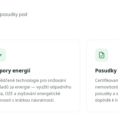
 posudky pod
pory energií
Posudky 
ědčené technologie pro snižování
Certifikova
ladů za energie — využití odpadního
nemovitostí
la, OZE a zvyšování energetické
posudky a s
nnosti s krátkou návratností.
doplněk k 