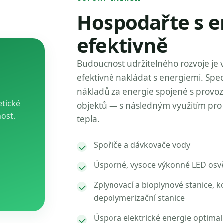
Hospodařte s e
efektivně
Budoucnost udržitelného rozvoje je 
efektivně nakládat s energiemi. Spec
nákladů za energie spojené s provo
etické
objektů — s následným využitím pro 
nost.
tepla.
Spořiče a dávkovače vody
Úsporné, vysoce výkonné LED osvě
Zplynovací a bioplynové stanice, k
depolymerizační stanice
Úspora elektrické energie optimal