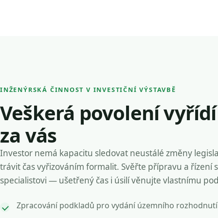
INŽENÝRSKÁ ČINNOST V INVESTIČNÍ VÝSTAVBĚ
Veškerá povolení vyříd
za vás
Investor nemá kapacitu sledovat neustálé změny legisla
trávit čas vyřizováním formalit. Svěřte přípravu a řízení 
specialistovi — ušetřený čas i úsilí věnujte vlastnímu po
Zpracování podkladů pro vydání územního rozhodnutí