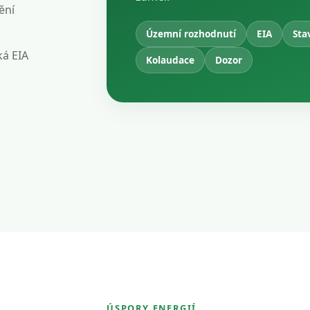
ění
Územní rozhodnutí
EIA
Sta
ká EIA
Kolaudace
Dozor
ÚSPORY ENERGIÍ