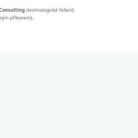
Consulting
(technologické řešení)
zkým příkonem).