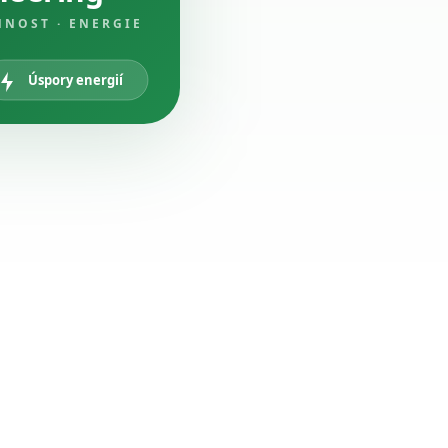
NNOST · ENERGIE
Úspory energií