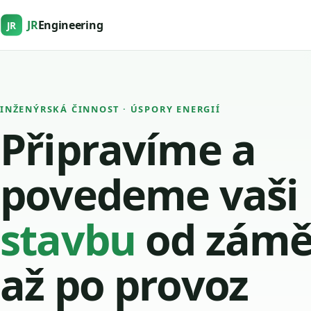
JR
Engineering
JR
INŽENÝRSKÁ ČINNOST · ÚSPORY ENERGIÍ
Připravíme a
povedeme vaši
stavbu
od zámě
až po provoz