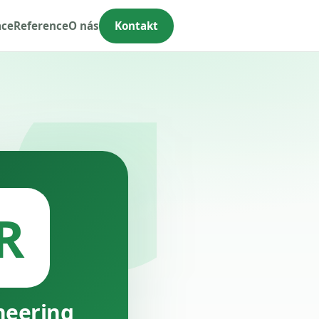
ace
Reference
O nás
Kontakt
R
neering