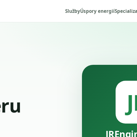
Služby
Úspory energií
Specializ
J
ru
JREngi