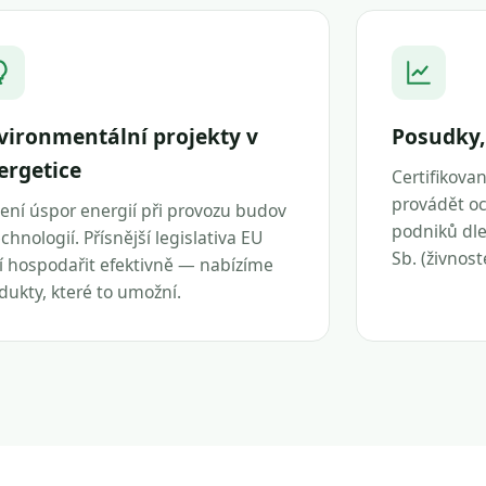
vironmentální projekty v
Posudky,
ergetice
Certifikova
provádět oc
ení úspor energií při provozu budov
podniků dle 
echnologií. Přísnější legislativa EU
Sb. (živnos
í hospodařit efektivně — nabízíme
dukty, které to umožní.