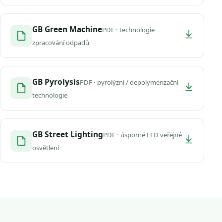
GB Green Machine
PDF · technologie
zpracování odpadů
GB Pyrolysis
PDF · pyrolýzní / depolymerizační
technologie
GB Street Lighting
PDF · úsporné LED veřejné
osvětlení