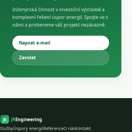
Inženýrská činnost v investiční výstavbě a
komplexní řešení úspor energií. Spojte se s
námi a probereme váš projekt nezávazně.
Napsat e-mail
Zavolat
JR
Engineering
JR
Služby
Úspory energií
Reference
O nás
Kontakt