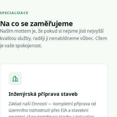
SPECIALIZACE
Na co se zaměřujeme
Naším mottem je, že pokud si nejsme jisti nejvyšší
kvalitou služby, raději ji nenabídneme vůbec. Cílem
je vaše spokojenost.
Inženýrská příprava staveb
Základ naší činnosti — kompletní příprava od
územního rozhodnutí přes EIA a stavební
povolení až po koordinaci stavby a kolaudaci.