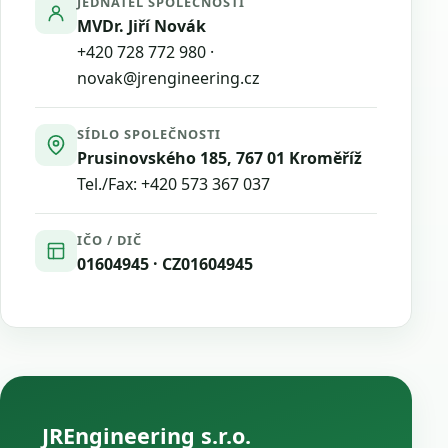
JEDNATEL SPOLEČNOSTI
MVDr. Jiří Novák
+420 728 772 980
·
novak@jrengineering.cz
SÍDLO SPOLEČNOSTI
Prusinovského 185, 767 01 Kroměříž
Tel./Fax:
+420 573 367 037
IČO / DIČ
01604945 · CZ01604945
JREngineering s.r.o.