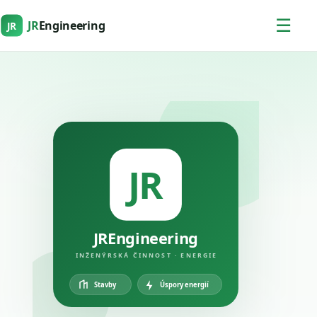
☰
JR
Engineering
JR
JR
JREngineering
INŽENÝRSKÁ ČINNOST · ENERGIE
Úspory energií
Stavby